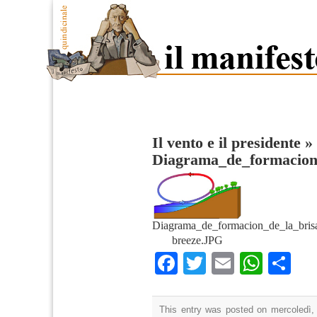
Il vento e il presidente
»
Diagrama_de_formacion_
Diagrama_de_formacion_de_la_bris
breeze.JPG
Facebook
Twitter
Email
What
Co
This entry was posted on mercoledì,