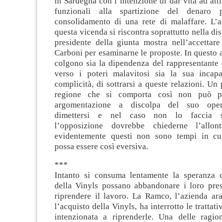
in Sardegna con l’intenzione di dar vita ad atti
funzionali alla spartizione del denaro 
consolidamento di una rete di malaffare. L’a
questa vicenda si riscontra soprattutto nella dis
presidente della giunta mostra nell’accettare
Carboni per esaminarne le proposte. In questo 
colgono sia la dipendenza del rappresentante d
verso i poteri malavitosi sia la sua incapa
complicità, di sottrarsi a queste relazioni. Un 
regione che si comporta così non può po
argomentazione a discolpa del suo oper
dimettersi e nel caso non lo faccia s
l’opposizione dovrebbe chiederne l’allo
evidentemente questi non sono tempi in cui
possa essere così eversiva.
***
Intanto si consuma lentamente la speranza c
della Vinyls possano abbandonare i loro presi
riprendere il lavoro. La Ramco, l’azienda ara
l’acquisto della Vinyls, ha interrotto le tratta
intenzionata a riprenderle. Una delle ragion