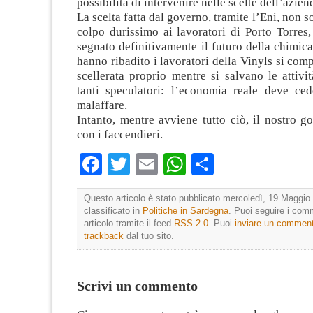
possibilità di intervenire nelle scelte dell’azien
La scelta fatta dal governo, tramite l’Eni, non s
colpo durissimo ai lavoratori di Porto Torres
segnato definitivamente il futuro della chimica
hanno ribadito i lavoratori della Vinyls si comp
scellerata proprio mentre si salvano le attivit
tanti speculatori: l’economia reale deve ced
malaffare.
Intanto, mentre avviene tutto ciò, il nostro go
con i faccendieri.
Facebook
Twitter
Email
WhatsApp
Condividi
Questo articolo è stato pubblicato mercoledì, 19 Maggio 
classificato in
Politiche in Sardegna
. Puoi seguire i com
articolo tramite il feed
RSS 2.0
. Puoi
inviare un commen
trackback
dal tuo sito.
Scrivi un commento