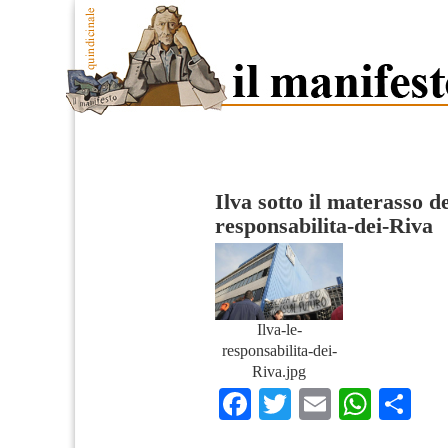
Ilva sotto il materasso d
responsabilita-dei-Riva
Ilva-le-
responsabilita-dei-
Riva.jpg
Facebook
Twitter
Email
What
Co