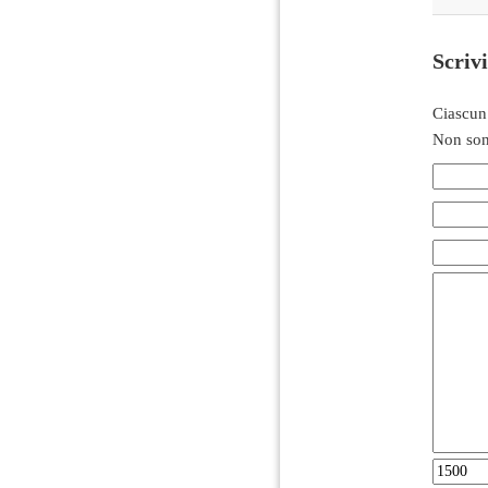
Scriv
Ciascun
Non son