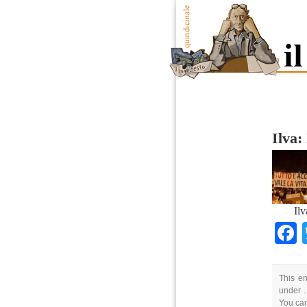
Ilva:
Ilv
This en
under .
You can