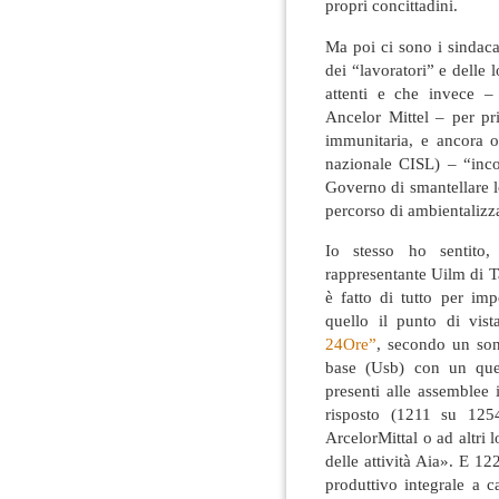
propri concittadini.
Ma poi ci sono i sindaca
dei “lavoratori” e delle
attenti e che invece –
Ancelor Mittel – per pr
immunitaria, e ancora o
nazionale CISL) – “inco
Governo di smantellare l
percorso di ambientalizz
Io stesso ho sentito
rappresentante Uilm di T
è fatto di tutto per im
quello il punto di vis
24Ore”
, secondo un son
base (Usb) con un quest
presenti alle assemblee 
risposto (1211 su 1254
ArcelorMittal o ad altri
delle attività Aia». E 1
produttivo integrale a c