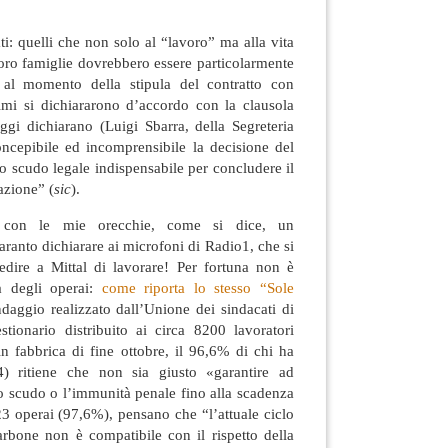
ti: quelli che non solo al “lavoro” ma alla vita
 loro famiglie dovrebbero essere particolarmente
 al momento della stipula del contratto con
imi si dichiararono d’accordo con la clausola
ggi dichiarano (Luigi Sbarra, della Segreteria
ncepibile ed incomprensibile la decisione del
o scudo legale indispensabile per concludere il
azione” (
sic
).
, con le mie orecchie, come si dice, un
aranto dichiarare ai microfoni di Radio1, che si
pedire a Mittal di lavorare! Per fortuna non è
ta degli operai:
come riporta lo stesso “Sole
daggio realizzato dall’Unione dei sindacati di
ionario distribuito ai circa 8200 lavoratori
in fabbrica di fine ottobre, il 96,6% di chi ha
) ritiene che non sia giusto «garantire ad
 lo scudo o l’immunità penale fino alla scadenza
223 operai (97,6%), pensano che “l’attuale ciclo
arbone non è compatibile con il rispetto della