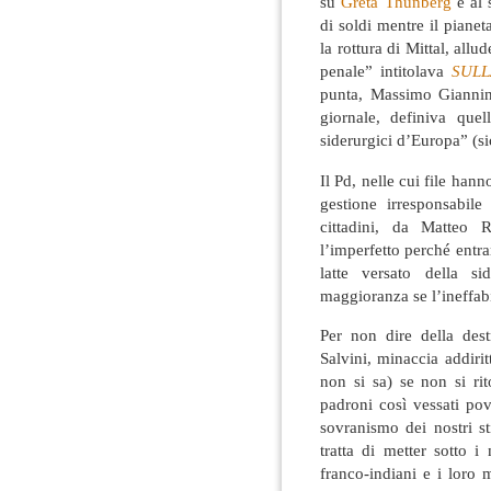
su
Greta Thunberg
e al 
di soldi mentre il piane
la rottura di Mittal, all
penale” intitolava
SULL
punta, Massimo Giannini
giornale, definiva quel
siderurgici d’Europa” (si
Il Pd, nelle cui file hann
gestione irresponsabile
cittadini, da Matteo
l’imperfetto perché entra
latte versato della si
maggioranza se l’ineffabi
Per non dire della dest
Salvini, minaccia addiri
non si sa) se non si ri
padroni così vessati pov
sovranismo dei nostri st
tratta di metter sotto i
franco-indiani e i loro m