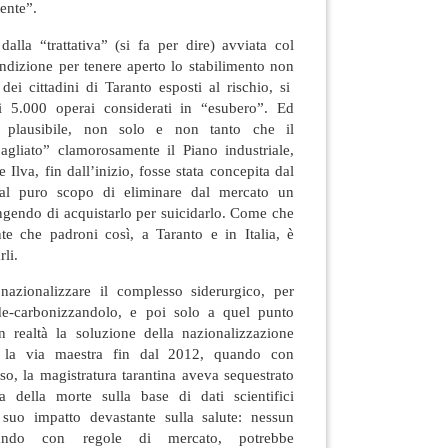
ente”.
alla “trattativa” (si fa per dire) avviata col
izione per tenere aperto lo stabilimento non
dei cittadini di Taranto esposti al rischio, si
i 5.000 operai considerati in “esubero”. Ed
ai plausibile, non solo e non tanto che il
gliato” clamorosamente il Piano industriale,
 Ilva, fin dall’inizio, fosse stata concepita dal
 al puro scopo di eliminare dal mercato un
ingendo di acquistarlo per suicidarlo. Come che
te che padroni così, a Taranto e in Italia, è
li.
nazionalizzare il complesso siderurgico, per
 de-carbonizzandolo, e poi solo a quel punto
In realtà la soluzione della nazionalizzazione
 la via maestra fin dal 2012, quando con
o, la magistratura tarantina aveva sequestrato
a della morte sulla base di dati scientifici
al suo impatto devastante sulla salute: nessun
erando con regole di mercato, potrebbe