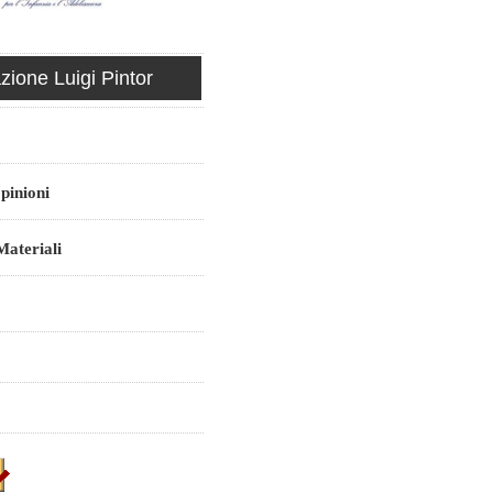
ione Luigi Pintor
pinioni
ateriali