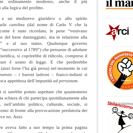
gni ordinamento moderno, anche il più
alla logica del profitto.
 a un medioevo giuridico o allo spirito
alis carolina
(dal nome di Carlo V che la
come è stato ricordato, le pene “venivano
ase del bene danneggiato, ma in relazione alla
ato” e al suo status. Qualunque governo
“successivo al 1789”) che pensasse di adottare
iuridica, si coprirebbe di ridicolo, compreso il
pure è uomo di legge. E che perderebbe
a (anzi forse l’ha già persa) nel momento in cui
barons
– i baroni ladroni – franco-indiani si
esca appetitosa dell’impunità
ad personam
.
i si sarebbe potuto aspettare che quantomeno
ta schiera di chi partecipa quotidianamente alla
 nell’ambito politico, culturale, sociale, si
omo di fronte alla provocazione predatoria dei
ece no. Anzi.
re aveva fatto a suo tempo la prima pagina