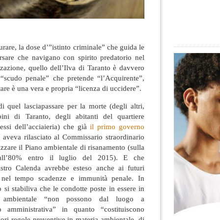
urare, la dose d’”istinto criminale” che guida le
orsare che navigano con spirito predatorio nel
zazione, quello dell’Ilva di Taranto è davvero
“scudo penale” che pretende “l’Acquirente”,
are è una vera e propria “licenza di uccidere”.
 quel lasciapassare per la morte (degli altri,
ini di Taranto, degli abitanti del quartiere
essi dell’acciaieria) che già
il primo governo
4
aveva rilasciato al Commissario straordinario
zzare il Piano ambientale di risanamento (sulla
all’80% entro il luglio del 2015). E che
istro Calenda avrebbe esteso anche ai futuri
e nel tempo scadenze e immunità penale. In
 si stabiliva che le condotte poste in essere in
o ambientale “non possono dal luogo a
o amministrativa” in quanto “costituiscono
ri regole preventive in materia ambientale, di