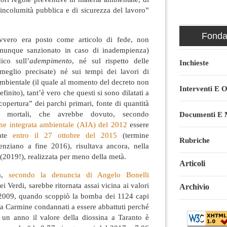
l’incolumità pubblica e di sicurezza del lavoro”
Fondaz
avvero era posto come articolo di fede, non
munque sanzionato in caso di inadempienza)
ico sull’
adempimento
, né sul rispetto delle
Inchieste
meglio precisate) né sui tempi dei lavori di
ambientale (il quale al momento del decreto non
Interventi E O
inito), tant’è vero che questi si sono dilatati a
copertura” dei parchi primari, fonte di quantità
i mortali, che avrebbe dovuto, secondo
Documenti E M
ne integrata ambientale (AIA) del 2012
essere
nte
entro il 27 ottobre del 2015
(termine
Rubriche
enziano a fine 2016), risultava ancora, nella
(2019!), realizzata per meno della metà.
Articoli
,
secondo la denuncia di Angelo Bonelli
i Verdi, sarebbe ritornata assai vicina ai valori
Archivio
el 2009, quando scoppiò la bomba dei 1124 capi
ia Carmine condannati a essere abbattuti perché
n un anno il valore della diossina a Taranto è