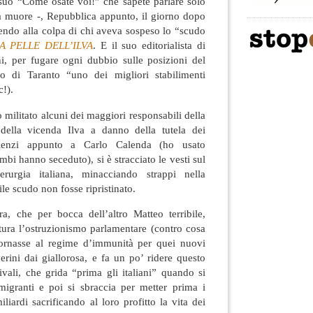
suo “Come osate voi!” che sapete parlare solo
ta muore -, Repubblica appunto, il giorno dopo
udendo alla colpa di chi aveva sospeso lo “scudo
A PELLE DELL’ILVA
. E il suo editorialista di
, per fugare ogni dubbio sulle posizioni del
lo di Taranto “uno dei migliori stabilimenti
c!).
o militato alcuni dei maggiori responsabili della
 della vicenda Ilva a danno della tutela dei
 Renzi appunto a Carlo Calenda (ho usato
mbi hanno seceduto), si è stracciato le vesti sul
derurgia italiana, minacciando strappi nella
le scudo non fosse ripristinato.
ra, che per bocca dell’altro Matteo terribile,
ttura l’ostruzionismo parlamentare (contro cosa
tornasse al regime d’immunità per quei nuovi
erini dai giallorosa, e fa un po’ ridere questo
ivali, che grida “prima gli italiani” quando si
 migranti e poi si sbraccia per metter prima i
iliardi sacrificando al loro profitto la vita dei