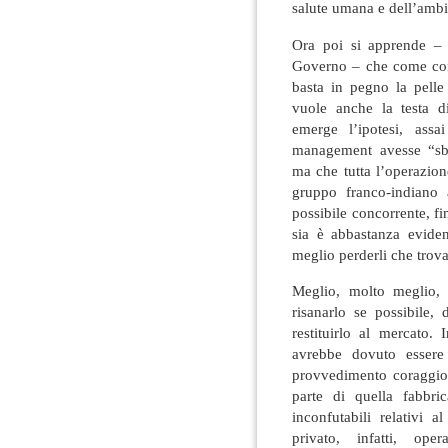
salute umana e dell’ambi
Ora poi si apprende – d
Governo – che come cond
basta in pegno la pelle 
vuole anche la testa d
emerge l’ipotesi, ass
management avesse “sba
ma che tutta l’operazione
gruppo franco-indiano
possibile concorrente, f
sia è abbastanza eviden
meglio perderli che trovar
Meglio, molto meglio, 
risanarlo se possibile,
restituirlo al mercato. 
avrebbe dovuto essere
provvedimento coraggios
parte di quella fabbric
inconfutabili relativi 
privato, infatti, op