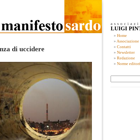
associaz
LUIGI PI
Home
Associazione
Contatti
enza di uccidere
Newsletter
Redazione
Norme editori