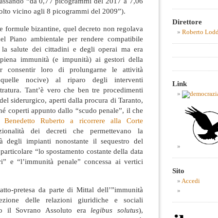
assando “da 0,77 picogrammi del 2017 a 7,06
lto vicino agli 8 picogrammi del 2009”).
Direttore
 sue formule bizantine, quel decreto non regolava
Roberto Lod
del Piano ambientale per rendere compatibile
 la salute dei cittadini e degli operai ma era
 piena immunità (e impunità) ai gestori della
r consentir loro di prolungarne le attività
quelle nocive) al riparo degli interventi
Link
stratura. Tant’è vero che ben tre procedimenti
del siderurgico, aperti dalla procura di Taranto,
ché coperti appunto dallo “scudo penale”, il che
Benedetto Ruberto a ricorrere alla Corte
uzionalità dei decreti che permettevano la
ità degli impianti nonostante il sequestro del
 particolare “lo spostamento costante della data
ri” e “l’immunità penale” concessa ai vertici
Sito
Accedi
catto-pretesa da parte di Mittal dell’”immunità
zione delle relazioni giuridiche e sociali
o il Sovrano Assoluto era
legibus solutus
),