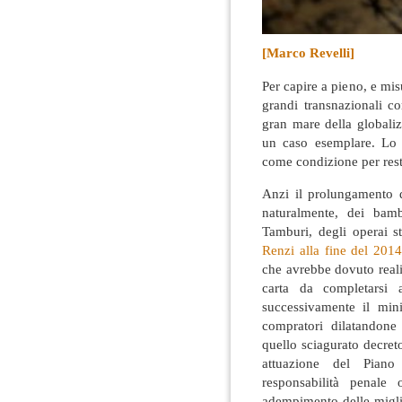
[Marco Revelli]
Per capire a pieno, e mis
grandi transnazionali c
gran mare della globaliz
un caso esemplare
. Lo 
come condizione per rest
Anzi il prolungamento di
naturalmente, dei bamb
Tamburi, degli operai st
Renzi alla fine del 201
che avrebbe dovuto reali
carta da completarsi 
successivamente il min
compratori dilatandon
quello sciagurato decreto
attuazione del Pian
responsabilità penale 
adempimento delle miglio