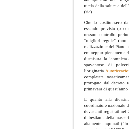
tutela della salute e del
(sic).
Che lo costituissero d
essendo previsto (o co
nessun controllo period
“migliori regole” (non 
realizzazione del Piano 
era neppur pienamente def
dismisura: la “completa 
spaventose di polver
l’originaria
Autorizzazio
completata tassativame
prorogato dal decreto r
primavera di quest’anno 
E quanto alla diossina
coordinatore nazionale de
devastanti registrati n
di bestiame della masser
altamente inquinati (“I