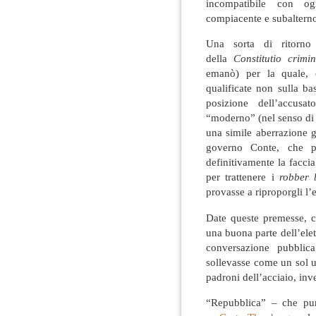
incompatibile con o
compiacente e subalterno 
Una sorta di ritorno
della
Constitutio crimin
emanò) per la quale, 
qualificate non sulla b
posizione dell’accus
“moderno” (nel senso di 
una simile aberrazione g
governo Conte, che 
definitivamente la facci
per trattenere i
robber 
provasse a riproporgli l’
Date queste premesse, c
una buona parte dell’elet
conversazione pubblica,
sollevasse come un sol u
padroni dell’acciaio, inv
“Repubblica” – che pu