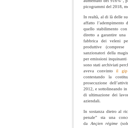
aumentato del 916%”, p
picogrammi del 2018, mo
In realtà, al di là delle
affatto l’adempimento 
quello stabilimento con
diretto a garantire una
fabbrica dei veleni pe
produttive (comprese 
sanzionatori della magi
per emissioni inquinanti 
sono stati archiviati per
aveva convinto
il gip 
contestando la costit
prosecuzione dell’attiv
2012, e sottolineando in
di ultimazione dei lavo
aziendali.
In sostanza dietro al ri
penale” sta una conce
da
Ançien régime
(sol