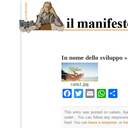
In nome dello sviluppo
carta1.jpg
Facebook
Twitter
Email
What
Co
This entry was posted on sabato, Apri
under . You can follow any responses
feed. You can
leave a response
, or
tr