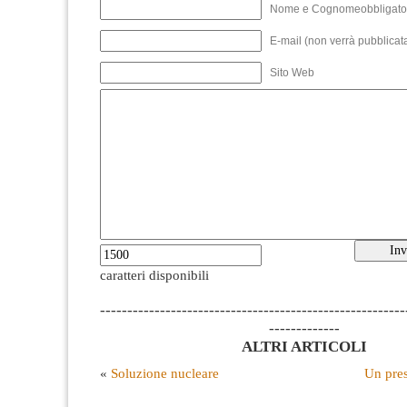
Nome e Cognomeobbligato
E-mail (non verrà pubblicata
Sito Web
caratteri disponibili
--------------------------------------------------------
-------------
ALTRI ARTICOLI
«
Soluzione nucleare
Un pres