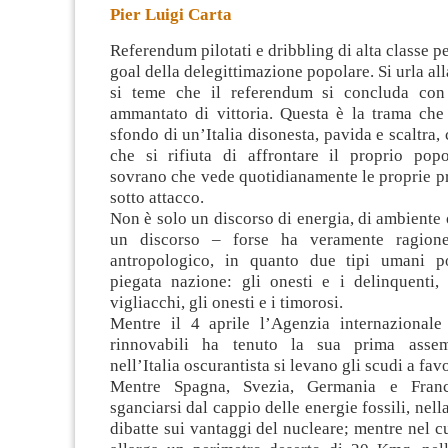
Pier Luigi Carta
Referendum pilotati e dribbling di alta classe p
goal della delegittimazione popolare. Si urla all
si teme che il referendum si concluda con 
ammantato di vittoria. Questa è la trama che 
sfondo di
un’Italia disonesta, pavida e scaltra,
che si rifiuta di affrontare il proprio po
sovrano che vede quotidianamente le proprie p
sotto attacco.
Non è solo un discorso di energia, di ambiente o
un discorso – forse ha veramente ragion
antropologico, in quanto due tipi umani p
piegata nazione: gli onesti e i delinquenti, 
vigliacchi, gli onesti e i timorosi.
Mentre il 4 aprile l’Agenzia internazionale
rinnovabili ha tenuto la sua prima assem
nell’Italia oscurantista si levano gli scudi a fav
Mentre Spagna, Svezia, Germania e Franc
sganciarsi dal cappio delle energie fossili, nella
dibatte sui vantaggi del nucleare; mentre nel c