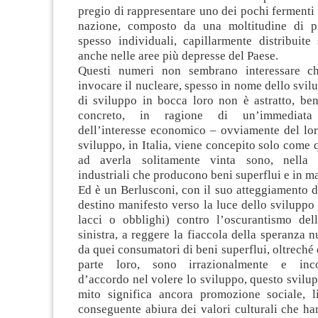
pregio di rappresentare uno dei pochi fermenti 
nazione, composto da una moltitudine di pi
spesso individuali, capillarmente distribuite 
anche nelle aree più depresse del Paese.
Questi numeri non sembrano interessare ch
invocare il nucleare, spesso in nome dello svilu
di sviluppo in bocca loro non è astratto, ben
concreto, in ragione di un’immediata 
dell’interesse economico – ovviamente del lor
sviluppo, in Italia, viene concepito solo come 
ad averla solitamente vinta sono, nella fa
industriali che producono beni superflui e in m
Ed è un Berlusconi, con il suo atteggiamento di
destino manifesto verso la luce dello sviluppo 
lacci o obblighi) contro l’oscurantismo del
sinistra, a reggere la fiaccola della speranza n
da quei consumatori di beni superflui, oltreché 
parte loro, sono irrazionalmente e inco
d’accordo nel volere lo sviluppo, questo svilupp
mito significa ancora promozione sociale, l
conseguente abiura dei valori culturali che ha