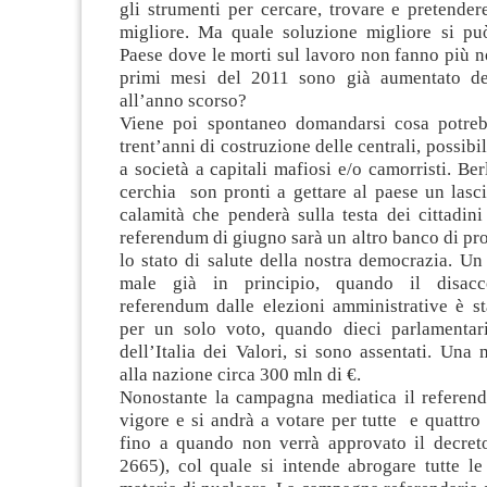
gli strumenti per cercare, trovare e pretende
migliore. Ma quale soluzione migliore si pu
Paese dove le morti sul lavoro non fanno più no
primi mesi del 2011 sono già aumentato de
all’anno scorso?
Viene poi spontaneo domandarsi cosa potreb
trent’anni di costruzione delle centrali, possib
a società a capitali mafiosi e/o camorristi. Ber
cerchia son pronti a gettare al paese un lasci
calamità che penderà sulla testa dei cittadini
referendum di giugno sarà un altro banco di pr
lo stato di salute della nostra democrazia. Un
male già in principio, quando il disacc
referendum dalle elezioni amministrative è st
per un solo voto, quando dieci parlamentar
dell’Italia dei Valori, si sono assentati. Una
alla nazione circa 300 mln di €.
Nonostante la campagna mediatica il referen
vigore e si andrà a votare per tutte e quattro
fino a quando non verrà approvato il decre
2665), col quale si intende abrogare tutte le