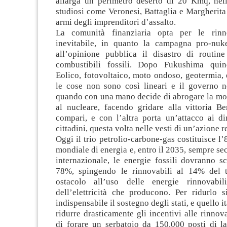
allarga un perimetro deserto di 20 Kmq, nell’
studiosi come Veronesi, Battaglia e Margherit
armi degli imprenditori d’assalto.
La comunità finanziaria opta per le rinn
inevitabile, in quanto la campagna pro-nuk
all’opinione pubblica il disastro di routin
combustibili fossili. Dopo Fukushima quin
Eolico, fotovoltaico, moto ondoso, geotermia, e
le cose non sono così lineari e il governo 
quando con una mano decide di abrogare la mor
al nucleare, facendo gridare alla vittoria Be
compari, e con l’altra porta un’attacco ai diri
cittadini, questa volta nelle vesti di un’azione r
Oggi il trio petrolio-carbone-gas costituisce l’
mondiale di energia e, entro il 2035, sempre s
internazionale, le energie fossili dovranno s
78%, spingendo le rinnovabili al 14% del t
ostacolo all’uso delle energie rinnovabi
dell’elettricità che producono. Per ridurlo 
indispensabile il sostegno degli stati, e quello i
ridurre drasticamente gli incentivi alle rinnova
di forare un serbatoio da 150.000 posti di la