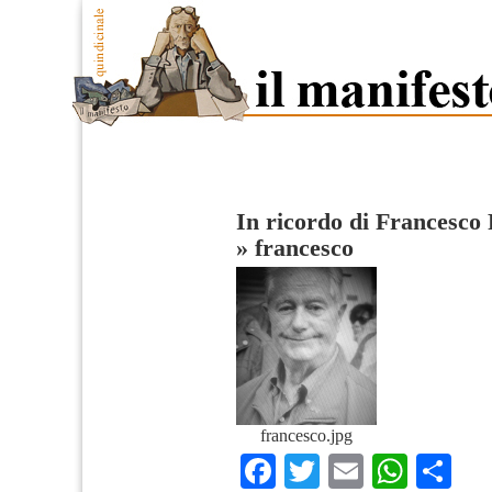
In ricordo di Francesco 
»
francesco
francesco.jpg
Facebook
Twitter
Email
What
Co