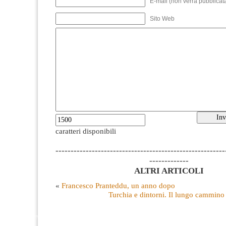
E-mail (non verrà pubblicata
Sito Web
caratteri disponibili
--------------------------------------------------------
-------------
ALTRI ARTICOLI
«
Francesco Pranteddu, un anno dopo
Turchia e dintorni. Il lungo cammino 