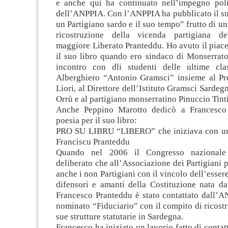
e anche qui ha continuato nell’impegno polit
dell’ANPPIA. Con l’ANPPIA ha pubblicato il su
un Partigiano sardo e il suo tempo” frutto di un
ricostruzione della vicenda partigiana de
maggiore Liberato Pranteddu. Ho avuto il piace
il suo libro quando ero sindaco di Monserrato
incontro con dli studenti delle ultime class
Alberghiero “Antonio Gramsci” insieme al Pr
Liori, al Direttore dell’Istituto Gramsci Sardeg
Orrù e al partigiano monserratino Pinuccio Tinti
Anche Peppino Marotto dedicò a Francesco 
poesia per il suo libro:
PRO SU LIBRU “LIBERO” che iniziava con un 
Franciscu Pranteddu
Quando nel 2006 il Congresso nazionale
deliberato che all’Associazione dei Partigiani 
anche i non Partigiani con il vincolo dell’essere
difensori e amanti della Costituzione nata da
Francesco Pranteddu è stato contattato dall’A
nominato “Fiduciario” con il compito di ricostr
sue strutture statutarie in Sardegna.
Francesco ha iniziato un lavorio fatto di contatt