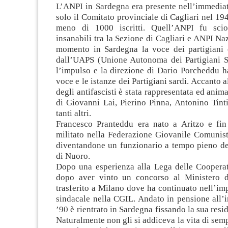
L’ANPI in Sardegna era presente nell’immedia
solo il Comitato provinciale di Cagliari nel 1
meno di 1000 iscritti. Quell’ANPI fu sciol
insanabili tra la Sezione di Cagliari e ANPI Na
momento in Sardegna la voce dei partigiani è
dall’UAPS (Unione Autonoma dei Partigiani Sa
l’impulso e la direzione di Dario Porcheddu h
voce e le istanze dei Partigiani sardi. Accanto 
degli antifascisti è stata rappresentata ed ani
di Giovanni Lai, Pierino Pinna, Antonino Tint
tanti altri.
Francesco Pranteddu era nato a Aritzo e fi
militato nella Federazione Giovanile Comunist
diventandone un funzionario a tempo pieno de
di Nuoro.
Dopo una esperienza alla Lega delle Cooperat
dopo aver vinto un concorso al Ministero d
trasferito a Milano dove ha continuato nell’im
sindacale nella CGIL. Andato in pensione all’i
’90 è rientrato in Sardegna fissando la sua resi
Naturalmente non gli si addiceva la vita di sem