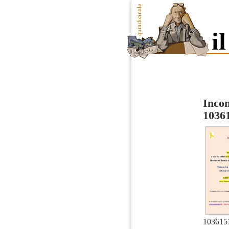
Incon
1036
103615