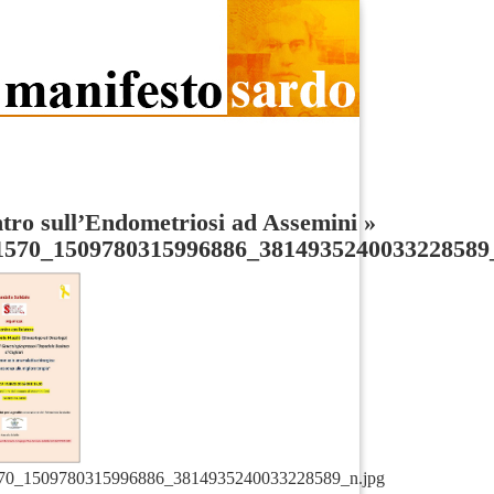
tro sull’Endometriosi ad Assemini
»
1570_1509780315996886_3814935240033228589
70_1509780315996886_3814935240033228589_n.jpg