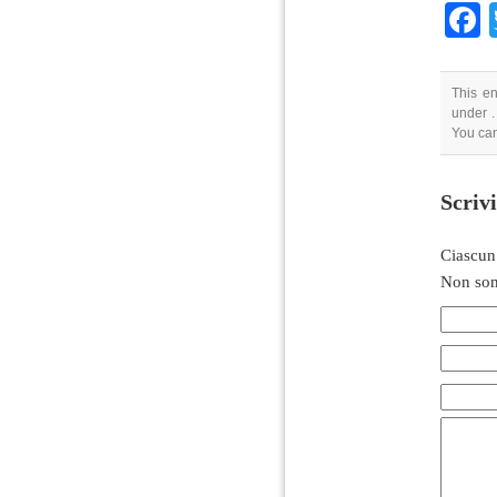
This e
under .
You ca
Scriv
Ciascun
Non son