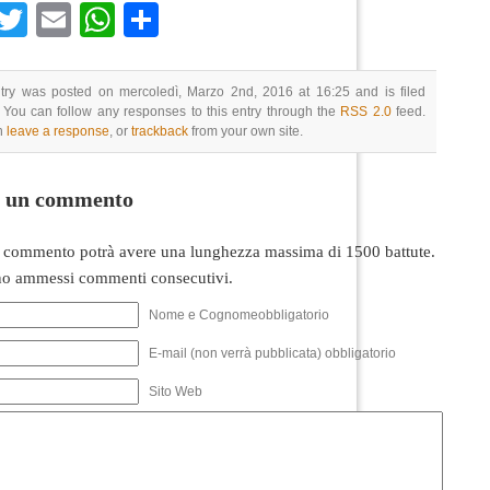
Facebook
Twitter
Email
WhatsApp
Condividi
ntry was posted on mercoledì, Marzo 2nd, 2016 at 16:25 and is filed
 You can follow any responses to this entry through the
RSS 2.0
feed.
n
leave a response
, or
trackback
from your own site.
i un commento
 commento potrà avere una lunghezza massima di 1500 battute.
o ammessi commenti consecutivi.
Nome e Cognomeobbligatorio
E-mail (non verrà pubblicata) obbligatorio
Sito Web