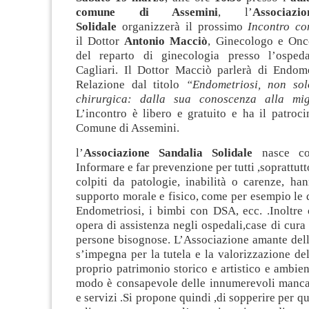
comune di Assemini
, l’
Associaz
Solidale
organizzerà il prossimo
Incontro co
il Dottor
Antonio Macciò
, Ginecologo e Onco
del reparto di ginecologia presso l’osped
Cagliari
. Il Dottor Macciò parlerà di Endom
Relazione dal titolo
“Endometriosi, non sol
chirurgica: dalla sua conoscenza alla migl
L’incontro è libero e gratuito e ha il patroci
Comune di Assemini.
l’
Associazione Sandalia Solidale
nasce con
Informare e far prevenzione per tutti ,soprattut
colpiti da patologie, inabilità o carenze, ha
supporto morale e fisico, come per esempio le 
Endometriosi, i bimbi con DSA, ecc. .Inoltre 
opera di assistenza negli ospedali,case di cura 
persone bisognose. L’Associazione amante dell
s’impegna per la tutela e la valorizzazione del 
proprio patrimonio storico e artistico e ambient
modo è consapevole delle innumerevoli mancan
e servizi .Si propone quindi ,di sopperire per q