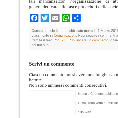
tali mancanze,con l’organizzazione di att
genere,dedicate alle fasce piu deboli della socie
Facebook
Twitter
Email
WhatsApp
Condividi
Questo articolo è stato pubblicato martedì, 1 Marzo 2016
classificato in
Comunicazioni
. Puoi seguire i commenti a
tramite il feed
RSS 2.0
. Puoi
inviare un commento
, o fa
dal tuo sito.
Scrivi un commento
Ciascun commento potrà avere una lunghezza 
battute.
Non sono ammessi commenti consecutivi.
Nome e Cognomeobbligato
E-mail (non verrà pubblicata
Sito Web