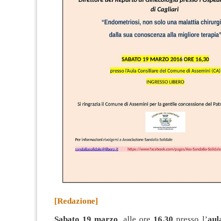
[Redazione]
Sabato 19 marzo
, alle ore
16.30
presso l’
aul