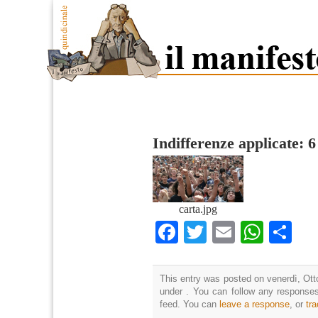
Indifferenze applicate: 
carta.jpg
Facebook
Twitter
Email
What
Co
This entry was posted on venerdì, Otto
under . You can follow any responses
feed. You can
leave a response
, or
tr