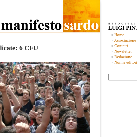
associaz
LUIGI PI
Home
Associazione
Contatti
licate: 6 CFU
Newsletter
Redazione
Norme editori