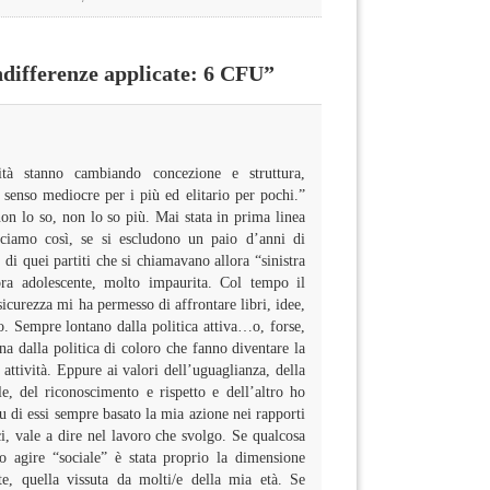
differenze applicate: 6 CFU”
ità stanno cambiando concezione e struttura,
senso mediocre per i più ed elitario per pochi.”
n lo so, non lo so più. Mai stata in prima linea
diciamo così, se si escludono un paio d’anni di
 di quei partiti che si chiamavano allora “sinistra
ora adolescente, molto impaurita. Col tempo il
nsicurezza mi ha permesso di affrontare libri, idee,
o. Sempre lontano dalla politica attiva…o, forse,
na dalla politica di coloro che fanno diventare la
e attività. Eppure ai valori dell’uguaglianza, della
ale, del riconoscimento e rispetto e dell’altro ho
u di essi sempre basato la mia azione nei rapporti
ci, vale a dire nel lavoro che svolgo. Se qualcosa
 agire “sociale” è stata proprio la dimensione
nte, quella vissuta da molti/e della mia età. Se