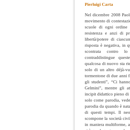
Pierluigi Carta
Nel dicembre 2008 Paolo
movimento di contestazio
scuole di ogni ordine 
resistenza e anzi di p
libertà/potere di ciasc
risposta è negativa, in q
scontrata contro lo 
contraddistingue ques
qualcosa di nuovo sta ri
solo di un altro déjà-v
tormentone di due anni fa 
gli studenti”, “Ci hann
Gelmini”, mentre gli a
incipit didattico pieno di
solo come parodia, vede
parodia da quando è nata
di questi tempi. Il ne
scompone la società civil
in maniera multiforme, an