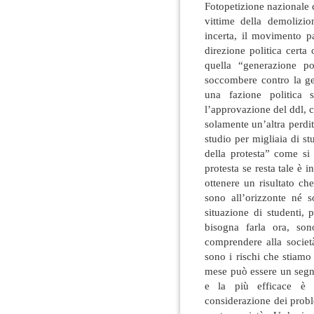
Fotopetizione nazionale c
vittime della demolizio
incerta, il movimento p
direzione politica certa
quella “generazione p
soccombere contro la ge
una fazione politica 
l’approvazione del ddl, c
solamente un’altra perdit
studio per migliaia di st
della protesta” come si
protesta se resta tale è 
ottenere un risultato ch
sono all’orizzonte né 
situazione di studenti, 
bisogna farla ora, son
comprendere alla società
sono i rischi che stiamo
mese può essere un segna
e la più efficace è 
considerazione dei probl