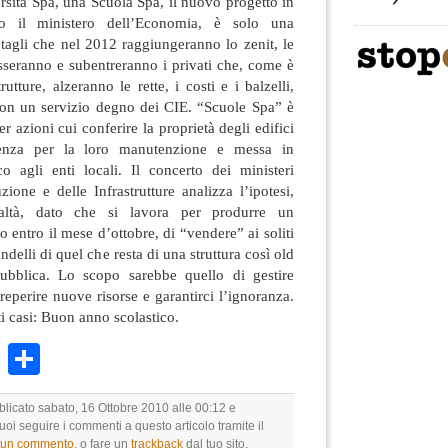
rsità Spa, una Scuola Spa, il nuovo progetto in
so il ministero dell’Economia, è solo una
tagli che nel 2012 raggiungeranno lo zenit, le
asseranno e subentreranno i privati che, come è
utture, alzeranno le rette, i costi e i balzelli,
on un servizio degno dei CIE. “Scuole Spa” è
er azioni cui conferire la proprietà degli edifici
tenza per la loro manutenzione e messa in
co agli enti locali. Il concerto dei ministeri
zione e delle Infrastrutture analizza l’ipotesi,
altà, dato che si lavora per produrre un
 entro il mese d’ottobre, di “vendere” ai soliti
ndelli di quel che resta di una struttura così old
ubblica. Lo scopo sarebbe quello di gestire
 reperire nuove risorse e garantirci l’ignoranza.
i casi: Buon anno scolastico.
k
r
ail
WhatsApp
Condividi
blicato sabato, 16 Ottobre 2010 alle 00:12 e
Puoi seguire i commenti a questo articolo tramite il
e un commento
, o fare un
trackback
dal tuo sito.