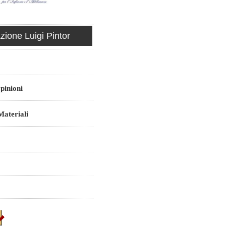
ione Luigi Pintor
pinioni
ateriali