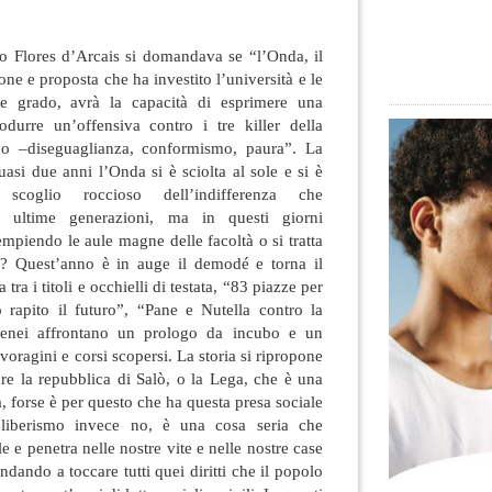
 Flores d’Arcais si domandava se “l’Onda, il
ne e proposta che ha investito l’università e le
e grado, avrà la capacità di esprimere una
rodurre un’offensiva contro
i tre killer della
uno –diseguaglianza, conformismo, paura”. La
uasi due anni l’Onda si è sciolta al sole e si è
scoglio roccioso dell’indifferenza che
te ultime generazioni, ma in questi giorni
empiendo le aule magne delle facoltà o si tratta
u? Quest’anno è in auge il demodé e torna il
tra i titoli e occhielli di testata, “83 piazze per
o rapito il futuro”, “Pane e Nutella contro la
tenei affrontano un prologo da incubo e un
 voragini e corsi scopersi. La storia si ripropone
re la repubblica di Salò, o la Lega, che è una
, forse è per questo che ha questa presa sociale
oliberismo invece no, è una cosa seria che
e e penetra nelle nostre vite e nelle nostre case
dando a toccare tutti quei diritti che il popolo