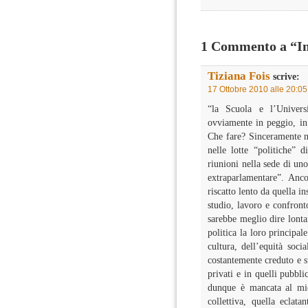
1 Commento a “In
Tiziana Fois
scrive:
17 Ottobre 2010 alle 20:05
“la Scuola e l’Univers
ovviamente in peggio, in 
Che fare? Sinceramente no
nelle lotte “politiche” 
riunioni nella sede di uno
extraparlamentare”. Anc
riscatto lento da quella i
studio, lavoro e confront
sarebbe meglio dire lonta
politica la loro principal
cultura, dell’equità soci
costantemente creduto e s
privati e in quelli pubbli
dunque è mancata al mio
collettiva, quella eclata