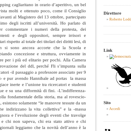
pping cagliaritano in orario d’aperitivo, un bel
ista molti e ottenuto poco, come il Consiglio
Direttore
davanti al Magistero del 13 ottobre, partecipato
Roberto Lod
o degli iscritti all’università. Ho parlato di
er commentare i numeri della protesta, dei
ntenti e degli oppositori, sempre irrisori e
 rispetto al totale dei titolari dei diritti lesi, di
n si sono ancora accorte che la Scuola e
Link
biando concezione e struttura, ovviamente in
e per i più ed elitario per pochi. Alla Camera
provazione del ddl, perché Fli s’impunta sulla
atori -il passaggio a professore associato per 9
nni- e pur avendo Hannibale ad portas la massa
ce inerte e l’unione tra ricercatori e studenti
e e su una difformità di fini. -L’indifferenza-
lla fondamentale della storia, ma al rovescio-
Sito
tà, esistono solamente “le manovre tessute da un
e indirizzano la vita collettiva” e la -massa
Accedi
gnora e l’evoluzione degli eventi che travolge
a e chi non sapeva, chi era stato attivo e chi
 giornali leggiamo che la novità dell’anno è la