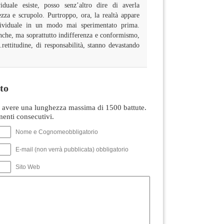
viduale esiste, posso senz’altro dire di averla
zza e scrupolo. Purtroppo, ora, la realtà appare
individuale in un modo mai sperimentato prima.
anche, ma soprattutto indifferenza e conformismo,
rettitudine, di responsabilità, stanno devastando
to
avere una lunghezza massima di 1500 battute.
nti consecutivi.
Nome e Cognomeobbligatorio
E-mail (non verrà pubblicata) obbligatorio
Sito Web