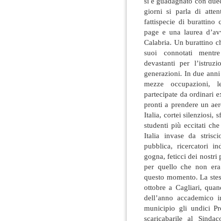
si è guadagnato con duecen
giorni si parla di atten
fattispecie di burattino
page e una laurea d’av
Calabria. Un burattino c
suoi connotati mentre
devastanti per l’istruzi
generazioni. In due anni
mezze occupazioni, le
partecipate da ordinari e
pronti a prendere un aer
Italia, cortei silenziosi, 
studenti più eccitati ch
Italia invase da strisc
pubblica, ricercatori i
gogna, feticci dei nostri 
per quello che non er
questo momento. La stess
ottobre a Cagliari, quan
dell’anno accademico in
municipio gli undici Pr
scaricabarile al Sindac