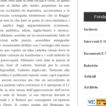
to vent’anni di lotte sociali e civili. In questi
tato al diritto allo studio, perpetrato da una
 con occhialini da maestrina, acconciatura a la
vocato conseguita nientemeno che in Reggio
Fondaz
he non fa che dare in pasto al circo mediatico i
 applica leggi apparentemente sconnesse,
Inchieste
one pubblica, idiote, taglia-futuro e stronca-
 abbiamo assistito ad un neosessantotto fatto di
zioni nelle piazze, assemblee autogestite
Interventi E O
x sessantottini defilati con l’orologio alla mano
eo per coprire un’altra cattedra chissà dove in
Documenti E M
sfilate colorate da bandierine e i volti imberbi di
e preoccupati. Abbiamo visto tutte le piazze di
ioni, bare di cartone, funerali per la scuola
Rubriche
ndisponibili, Gelmini impiccate, Tremonti alla
politici e politicanti esposti come capri espiatori
Articoli
a ancora successo ma che sta succedendo in
a pastetta salva-coscienze si è riproposta il 12
Archivio
do la sera stessa dell’approvazione dell’avvio
 sede di Senato, si son ritrovati davanti al
esidi e il Rettore per consegnare un’epistola
o Floris. Il corteo partito dal Rettorato ha