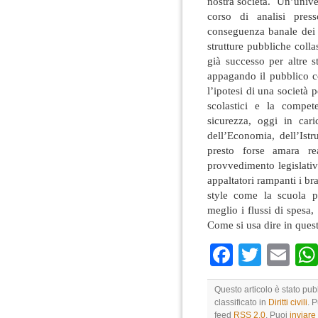
nostra società. Un’unive
corso di analisi pres
conseguenza banale dei 
strutture pubbliche coll
già successo per altre str
appagando il pubblico c
l’ipotesi di una società p
scolastici e la compe
sicurezza, oggi in cari
dell’Economia, dell’Istru
presto forse amara re
provvedimento legislativo
appaltatori rampanti i bra
style come la scuola p
meglio i flussi di spesa,
Come si usa dire in quest
Faceboo
Twitte
Em
Questo articolo è stato pub
classificato in
Diritti civili
. 
feed
RSS 2.0
. Puoi
inviar