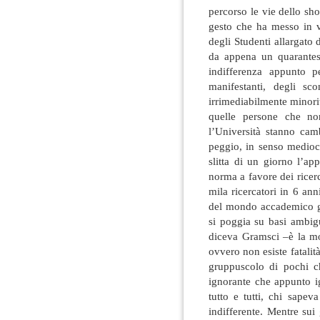
percorso le vie dello sho
gesto che ha messo in v
degli Studenti allargato 
da appena un quarantesim
indifferenza appunto p
manifestanti, degli sco
irrimediabilmente minoritari
quelle persone che no
l’Università stanno cam
peggio, in senso mediocr
slitta di un giorno l’ap
norma a favore dei ricerc
mila ricercatori in 6 a
del mondo accademico gia
si poggia su basi ambigu
diceva Gramsci –è la mo
ovvero non esiste fatali
gruppuscolo di pochi ch
ignorante che appunto i
tutto e tutti, chi sapev
indifferente. Mentre sui