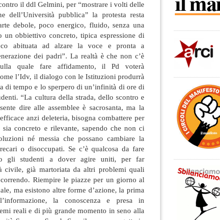
ontro il ddl Gelmini, per “mostrare i volti delle
ne dell’Università pubblica” la protesta resta
arte debole, poco energico, fluido, senza una
 o un obbiettivo concreto, tipica espressione di
oco abituata ad alzare la voce e pronta a
nerazione dei padri”. La realtà è che non c’è
sulla quale fare affidamento, il Pd voterà
ome l’Idv, il dialogo con le Istituzioni produrrà
a di tempo e lo sperpero di un’infinità di ore di
udenti. “La cultura della strada, dello scontro e
 sente dire alle assemblee è sacrosanta, ma la
inefficace anzi deleteria, bisogna combattere per
e sia concreto e rilevante, sapendo che non ci
soluzioni né messia che possano cambiare la
precari o disoccupati. Se c’è qualcosa da fare
o gli studenti a dover agire uniti, per far
 civile, già martoriata da altri problemi quali
 correndo. Riempire le piazze per un giorno al
le, ma esistono altre forme d’azione, la prima
l’informazione, la conoscenza e presa in
emi reali e di più grande momento in seno alla