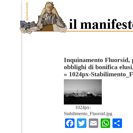
Inquinamento Fluorsid, 
obblighi di bonifica elus
»
1024px-Stabilimento_F
1024px-
Stabilimento_Fluorsid.jpg
Facebook
Twitter
Email
What
Co