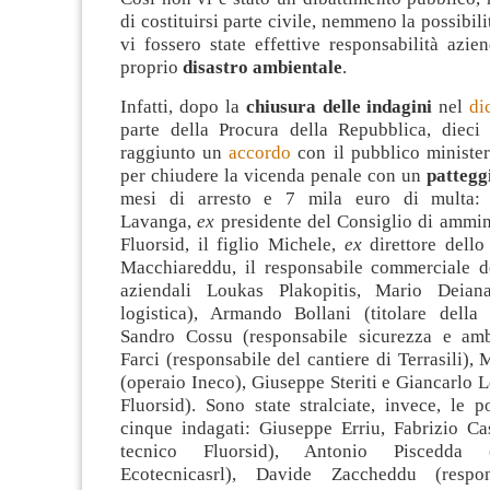
di costituirsi parte civile, nemmeno la possibili
vi fossero state effettive responsabilità azie
proprio
disastro ambientale
.
Infatti, dopo la
chiusura delle indagini
nel
di
parte della Procura della Repubblica, dieci
raggiunto un
accordo
con il pubblico minist
per chiudere la vicenda penale con un
pattegg
mesi di arresto e 7 mila euro di multa:
Lavanga,
ex
presidente del Consiglio di ammin
Fluorsid, il figlio Michele,
ex
direttore dello
Macchiareddu, il responsabile commerciale de
aziendali Loukas Plakopitis, Mario Deiana
logistica), Armando Bollani (titolare della 
Sandro Cossu (responsabile sicurezza e amb
Farci (responsabile del cantiere di Terrasili), 
(operaio Ineco), Giuseppe Steriti e Giancarlo L
Fluorsid). Sono state stralciate, invece, le po
cinque indagati: Giuseppe Erriu, Fabrizio Cas
tecnico Fluorsid), Antonio Piscedda (a
Ecotecnicasrl), Davide Zaccheddu (respon