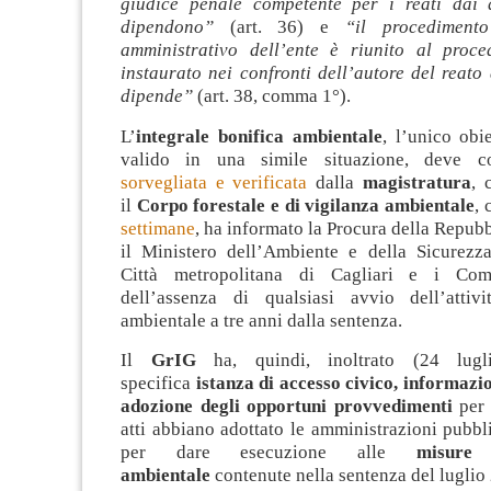
giudice penale competente per i reati dai q
dipendono”
(art. 36) e
“il procedimento
amministrativo dell’ente è riunito al proc
instaurato nei confronti dell’autore del reato d
dipende”
(art. 38, comma 1°).
L’
integrale bonifica ambientale
, l’unico obi
valido in una simile situazione, deve
sorvegliata e verificata
dalla
magistratura
, 
il
Corpo forestale e di vigilanza ambientale
, 
settimane
, ha informato la Procura della Repubb
il Ministero dell’Ambiente e della Sicurezza
Città metropolitana di Cagliari e i Comu
dell’assenza di qualsiasi avvio dell’attiv
ambientale a tre anni dalla sentenza.
Il
GrIG
ha, quindi, inoltrato (24 lug
specifica
istanza di accesso civico, informazi
adozione degli opportuni provvedimenti
per 
atti abbiano adottato le amministrazioni pubb
per dare esecuzione alle
misure
ambientale
contenute nella sentenza del luglio