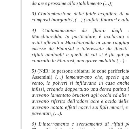
da aree prossime allo stabilimento (…);
3) Contaminazione delle falde acquifere di me
composti inorganici, (…) (solfati, fluoruri e al
4) Contaminazione da fluoro degli a
Macchiareddu. In particolare, è acclarato 
ovini allevati a Macchiareddu in zone raggiun
emesse da Fluorsid e interessata da illeciti
rifiuti analoghi a quelli di cui si è fin qui 
contratto la Fluorosi, una grave malattia (…).
5)
(NdR: le persone abitanti le zone periferiche
Assemini)
(…) lamentavano che, specie qua
vento, le polveri si infilavano in casa anche
infissi, creando dappertutto una densa patina b
avevano lamentato bruciori agli occhi ed alle v
avevano riferito dell’odore acre e acido delle
avevano notato effetti nocivi sui figli minori, e
paventati, (…).
6) L’interramento e sversamento di rifiuti pe