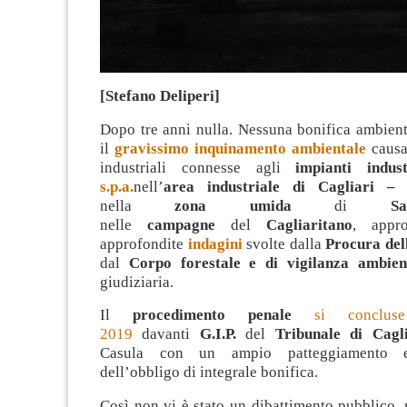
[Stefano Deliperi]
Dopo tre anni nulla. Nessuna bonifica ambient
il
gravissimo inquinamento ambientale
causat
industriali connesse agli
impianti indus
s.p.a.
nell’
area industriale di Cagliari –
nella
zona umida
di
S
nelle
campagne
del
Cagliaritano
, appr
approfondite
indagini
svolte dalla
Procura del
dal
Corpo forestale e di vigilanza ambien
giudiziaria.
Il
procedimento penale
si concluse
2019
davanti
G.I.P.
del
Tribunale di Cagli
Casula con un ampio patteggiamento e
dell’obbligo di integrale bonifica.
Così non vi è stato un dibattimento pubblico, n