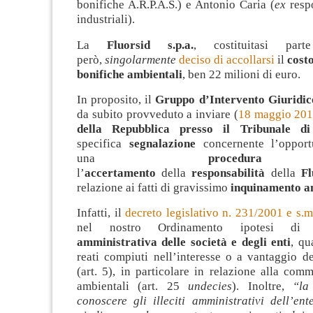
bonifiche A.R.P.A.S.) e Antonio Caria (
ex
respo
industriali).
La
Fluorsid s.p.a.
, costituitasi part
però,
singolarmente
deciso di accollarsi
il
costo
bonifiche ambientali
, ben 22 milioni di euro.
In proposito, il
Gruppo d’Intervento Giuridi
da subito provveduto a inviare (
18 maggio 20
della Repubblica presso il Tribunale di
specifica
segnalazione
concernente l’opportu
una
procedura
p
l’
accertamento
della
responsabilità
della
Fl
relazione ai fatti di gravissimo
inquinamento a
Infatti, il
decreto legislativo n. 231/2001 e s.m.
nel nostro Ordinamento ipotesi d
amministrativa delle società e degli enti
, qu
reati compiuti nell’interesse o a vantaggio de
(art. 5), in particolare in relazione alla comm
ambientali (art. 25
undecies
). Inoltre,
“la
conoscere gli illeciti amministrativi dell’en