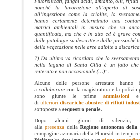
Fluorsilicati, fanghi acidi, amianto, olii, rifiuti
nonché la lavorazione all’aperto di sos
all’ingestione come la criolite, lo sversame
hanno certamente determinato una contam
matrici ambientali in misura che va anco
quantificata, ma che è in atto ed è grave co
dalle patologie su descritte e dalla pressoché 
della vegetazione nelle aree adibite a discarica
7) Da ultimo va ricordato che lo sversamento 
nella laguna di Santa Gilla è un fatto che
reiterato e non occasionale (…)
”.
Alcune delle persone arrestate hanno in
a
collaborare
con la magistratura e la polizia g
sono giunte le prime
ammissioni
e l
di
ulteriori
discariche abusive di rifiuti indust
sottoposte a
sequestro penale
.
Dopo alcuni giorni di silenzio, f
alla
presenza
della
Regione autonoma della
compagine azionaria della Fluorsid in tempi re