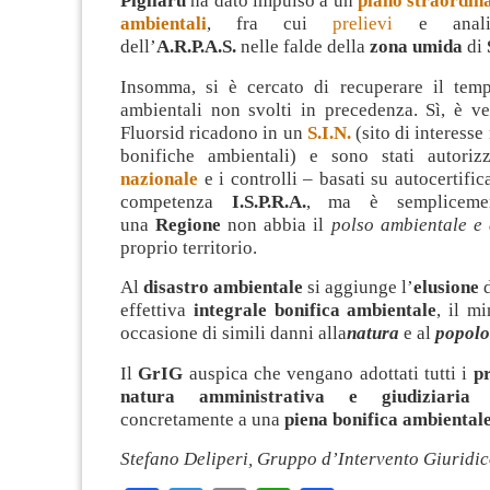
Pigliaru
ha dato impulso a un
piano straordina
ambientali
, fra cui
prelievi
e anali
dell’
A.R.P.A.S.
nelle falde della
zona umida
di
Insomma, si è cercato di recuperare il temp
ambientali non svolti in precedenza. Sì, è ve
Fluorsid ricadono in un
S.I.N.
(sito di interesse
bonifiche ambientali) e sono stati autori
nazionale
e i controlli – basati su autocertific
competenza
I.S.P.R.A.
, ma è semplicemen
una
Regione
non abbia il
polso ambientale e 
proprio territorio.
Al
disastro ambientale
si aggiunge l’
elusione
d
effettiva
integrale bonifica ambientale
, il m
occasione di simili danni alla
natura
e al
popolo
Il
GrIG
auspica che vengano adottati tutti i
p
natura amministrativa e giudiziaria
p
concretamente a una
piena bonifica ambiental
Stefano Deliperi, Gruppo d’Intervento Giuridi