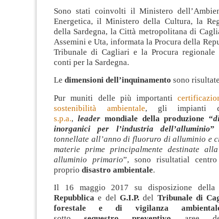
Sono stati coinvolti il Ministero dell’Ambie
Energetica, il Ministero della Cultura, la R
della Sardegna, la Città metropolitana di Cagli
Assemini e Uta, informata la Procura della Repu
Tribunale di Cagliari e la Procura regionale 
conti per la Sardegna.
Le
dimensioni dell’inquinamento
sono risultate
Pur muniti delle più importanti
certificazi
sostenibilità ambientale
, gli impianti
s.p.a.
,
leader
mondiale della produzione “
d
inorganici per l’industria dell’alluminio
”
tonnellate all’anno di fluoruro di alluminio e cr
materie prime principalmente destinate all
alluminio primario
”, sono risultatial cent
proprio
disastro ambientale
.
Il 16 maggio 2017 su disposizione dell
Repubblica
e del
G.I.P.
del
Tribunale di Cag
forestale e di vigilanza ambiental
sotto
sequestro preventivo
aree d