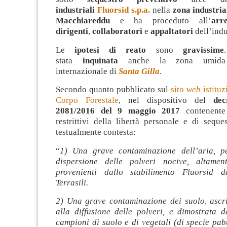
industriali
Fluorsid s.p.a.
nella
zona industria
Macchiareddu
e ha proceduto all’
arr
dirigenti
,
collaboratori
e
appaltatori
dell’indu
Le
ipotesi di reato
sono
gravissime
stata
inquinata
anche la zona umida d
internazionale di
Santa Gilla
.
Secondo quanto pubblicato sul
sito
web
istitu
Corpo Forestale
, nel dispositivo del
dec
2081/2016 del 9 maggio 2017
contenente
restrittivi della libertà personale e di seque
testualmente contesta:
“
1) Una grave contaminazione dell’aria, pe
dispersione delle polveri nocive, altament
provenienti dallo stabilimento Fluorsid d
Terrasili.
2) Una grave contaminazione dei suolo, ascriv
alla diffusione delle polveri, e dimostrata d
campioni di suolo e di vegetali (di specie pabu