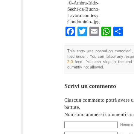
©-Ambra-Iride-
Sechi-da-Buono-
Lavoro-courtesy-
Condominio-.jpg
Facebook
Twitter
Email
What
Co
This entry was posted on mercoledì,
filed under . You can follow any resp
2.0
feed. You can skip to the end 
currently not allowed.
Scrivi un commento
Ciascun commento potrà avere u
battute.
Non sono ammessi commenti con
Nome e 