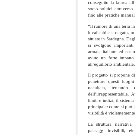
conseguito la laurea al
socio-politici attravers
fino alle pratiche manuali
“Il rumore di una terra i
invalicabile e negato, o
situate in Sardegna. Dagl
si svolgono importanti 
armate italiane ed este
avuto un forte impatto 
all’equilibrio ambientale
Il progetto si propone d
penetrare questi luoghi
occultata, tentando 
dell’irrappresentabile. 
limiti e indizi, il sist
principale: come si può 
visibilità è violentemente
La struttura narrativ
paesaggi invisibili, el