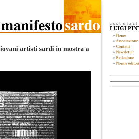
associaz
LUIGI PI
Home
Associazione
Contatti
iovani artisti sardi in mostra a
Newsletter
Redazione
Norme editori