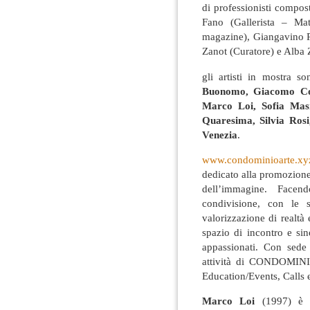
di professionisti compos
Fano (Gallerista – Ma
magazine), Giangavino P
Zanot (Curatore) e Alba Z
gli artisti in mostra s
Buonomo, Giacomo Col
Marco Loi, Sofia Masi
Quaresima, Silvia Rosi
Venezia
.
www.condominioarte.
dedicato alla promozione
dell’immagine. Facen
condivisione, con le
valorizzazione di realtà
spazio di incontro e siner
appassionati. Con sede 
attività di CONDOMINIO
Education/Events, Calls
Marco Loi
(1997) è u