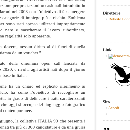
uzione per prestazioni occasionali introdotto in
-Maroni nel 2003 con l’obiettivo di far emergere
Direttore
e categorie di impiego più a rischio. Emblema
Roberto Lod
cher sono stati spesso utilizzati impropriamente
oro nero e mascherare il lavoro subordinato,
a regolarità solo apparente.
n dovere, nessun diritto al di fuori di quella
Link
hiarata da un voucher.”
tato della omonima open call lanciata da
20, e rivolta agli artisti nati dopo il giorno
 base in Italia.
ome ha un chiaro ed esplicito riferimento ai
alcio, ha come l’obiettivo di raccogliere un
i, in grado di delineare i tratti caratterizzanti
Sito
 che oggi si occupa del linguaggio fotografico
Accedi
oni contemporanee.
giugno, la collettiva ITALIA 90 che presenta i
zionati tra più di 300 candidature e da una giuria