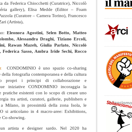
ta da Federica Chiocchetti (Curatrice), Niccolò
téria gallery), Elisa Medde (Editor – Foam
azzola (Curatore – Camera Torino), Francesco
ari (Artista),
ono:
Eleonora Agostini, Selen Botto, Matteo
ombo, Alessandra Draghi, Tiziano Ercoli,
ni, Rawan Mazeh, Giulia Parlato, Niccolò
, Federica Sasso, Ambra Iride Sechi, Rocco
xyz
CONDOMINIO è uno spazio co-sharing
 della fotografia contemporanea e della cultura
do propri i principi di collaborazione e
 sue iniziative CONDOMINIO incoraggia la
 e pratiche esistenti con lo scopo di creare uno
gia tra artisti, curatori, gallerie, publishers e
a Milano, in prossimità della zona Isola, le
 si articolano in 4 macro-aree: Exhibitions,
 e Co-showing.
n artista e designer sardo. Nel 2020 ha