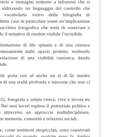
hivio e immagini notturne a infrarossi che si
 utilizzando un linguaggio del controllo che
l vocabolario visivo della fotografia di
ltimo caso in particolare esiste un’implicazione
 macchina fotografica che tenta di osservare e
il tentativo di rendere visibile l’invisibile.
imitazione di filo spinato e di una censura
ntinuamente dallo spazio protetto, rendendo
ivelazione di una visibilità canonica, dando
iale.
ibile porta con sé anche un al di là: mostra
a di una realtà profonda e nascosta che non ci
), fotografa e artista visiva, vive e lavora tra
Nei suoi lavori esplora il potenziale politico e
 attraverso un approccio multidisciplinare,
e memoria, comunità e relazioni sociali.
e, come testimoni stropicciati, sono conservati
raccolti da quando, qualche anno fa, Ambra