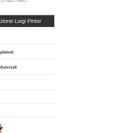
ione Luigi Pintor
pinioni
ateriali