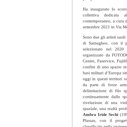
Ha inaugurato lo scor
collettiva dedicata 
contemporaneo, a cura d
settembre 2021 in Via Me
Sono due gli artisti sardi
di Samugheo, con il pr
selezionato nel 202
organizzato da FOTODOK
Centre, Faservice, Fujif
confini di uno spazio in
basi militari d’Europa s
oggi in questi territori 
da parte di forze arm
delimitazione di filo 
continuamente dallo sp
rivelazione di una vis
spaziale, una realtà pro
Ambra Iride Sechi
(199
Plassas, con il proge
classificato nella sezion