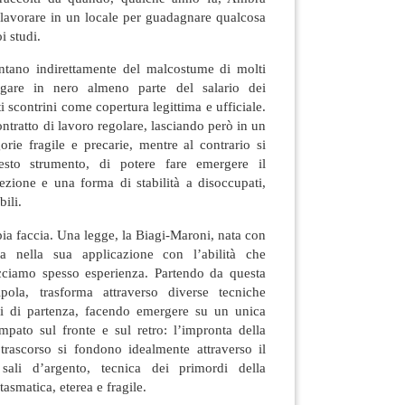
a lavorare in un locale per guadagnare qualcosa
i studi.
ntano indirettamente del malcostume di molti
agare in nero almeno parte del salario dei
 scontrini come copertura legittima e ufficiale.
ontratto di lavoro regolare, lasciando però in un
gorie fragile e precarie, mentre al contrario si
esto strumento, di potere fare emergere il
ezione e una forma di stabilità a disoccupati,
bili.
ia faccia. Una legge, la Biagi-Maroni, nata con
a nella sua applicazione con l’abilità che
cciamo spesso esperienza. Partendo da questa
nipola, trasforma attraverso diverse tecniche
ni di partenza, facendo emergere su un unica
mpato sul fronte e sul retro: l’impronta della
trascorso si fondono idealmente attraverso il
sali d’argento, tecnica dei primordi della
ntasmatica, eterea e fragile.