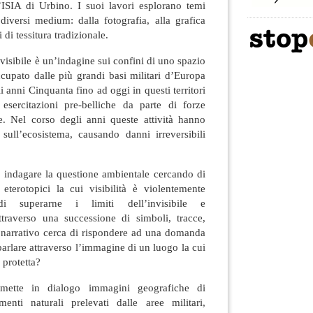
l’ISIA di Urbino. I suoi lavori esplorano temi
o diversi medium: dalla fotografia, alla grafica
 di tessitura tradizionale.
nvisibile è un’indagine sui confini di uno spazio
ccupato dalle più grandi basi militari d’Europa
i anni Cinquanta fino ad oggi in questi territori
esercitazioni pre-belliche da parte di forze
re. Nel corso degli anni queste attività hanno
sull’ecosistema, causando danni irreversibili
.
i indagare la questione ambientale cercando di
 eterotopici la cui visibilità è violentemente
di superarne i limiti dell’invisibile e
Attraverso una successione di simboli, tracce,
ema narrativo cerca di rispondere ad una domanda
parlare attraverso l’immagine di un luogo la cui
 protetta?
a mette in dialogo immagini geografiche di
ementi naturali prelevati dalle aree militari,