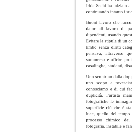
Iride Sechi ha iniziato 
continuando intanto i suo
Buoni lavoro che racco
datori di lavoro di p
dipendenti, usando questi
Evitare la stipula di un c
limbo senza diritti cate
pensava, attraverso qu
sommerso e offrire prot
casalinghe, studenti, disa
Uno scontrino dalla dopp
uno scopo e rovesciat
conosciamo e di cui fa
duplicità, l’artista ma
fotografiche le immagi
superficie ciò che è sta
luce, quello del tempo 
processo chimico dei 
fotografia, instabile e fa