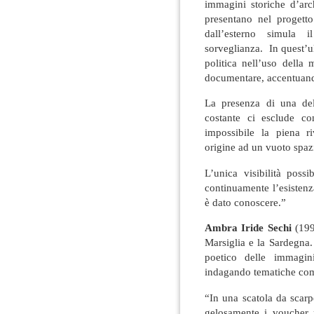
immagini storiche d’arc
presentano nel progetto
dall’esterno simula i
sorveglianza. In quest’u
politica nell’uso della
documentare, accentuando 
La presenza di una del
costante ci esclude co
impossibile la piena r
origine ad un vuoto spaz
L’unica visibilità poss
continuamente l’esistenz
è dato conoscere.”
Ambra Iride Sechi
(1992
Marsiglia e la Sardegna. 
poetico delle immagini
indagando tematiche com
“In una scatola da scarp
gelosamente i voucher 