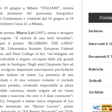
so 10 giugno a Milano “ITALIA90”, mostra
alle promesse del panorama fotografico
Fondaz
i Condominio e visitabile dal 10 giugno al 19
lchiorre Gioia 41 a Milano,
Inchieste
 in mostra:
Marco Loi
(1997), artista e designer
ogetto “Il rumore di una terra invisibile”,
0 per il premio “BLURRING THE LINES”
Interventi E O
, Urbanautica Institute, European Cultural
ilm, and Paris College of Art, “un’indagine sui
Documenti E M
valicabile e negato, occupato dalle più grandi
ituate in Sardegna. Dagli anni Cinquanta fino ad
Rubriche
si svolgono importanti esercitazioni pre-belliche
ate italiane ed estere. La presenza di una
spinato e di una censura costante ci esclude
Articoli
azio protetto, rendendo impossibile la piena
ibilità canonica, dando origine ad un vuoto
Archivio
fonda e nascosta che non ci è dato conoscere”;
2), fotografa e artista visiva originaria di Las
tto incentrato sui “Buono Lavoro”, primo
e fotografia al “XII Premio Nocivelli” nel 2020,