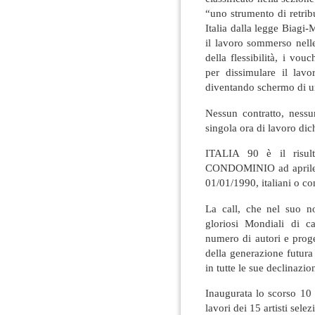
“uno strumento di retrib
Italia dalla legge Biagi
il lavoro sommerso nell
della flessibilità, i vou
per dissimulare il lav
diventando schermo di un
Nessun contratto, nessu
singola ora di lavoro dic
ITALIA 90 è il risul
CONDOMINIO ad aprile 20
01/01/1990, italiani o con
La call, che nel suo n
gloriosi Mondiali di c
numero di autori e progett
della generazione futura
in tutte le sue declinazi
Inaugurata lo scorso 10 
lavori dei 15 artisti sele