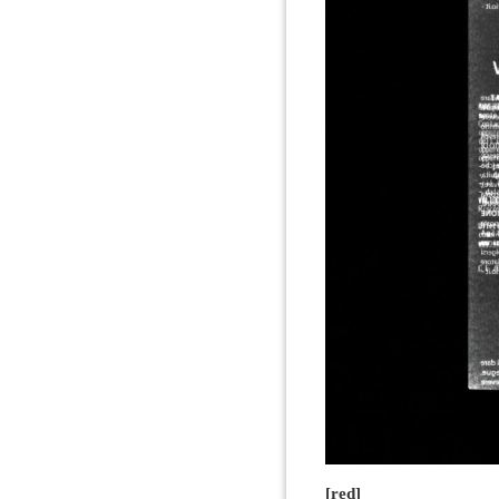
[red]