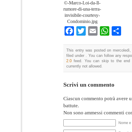
©-Marco-Loi-da-Il-
rumore-di-una-terra-
invisibile-courtesy-
Condominio.jpg
Facebook
Twitter
Email
What
Co
This entry was posted on mercoledì,
filed under . You can follow any resp
2.0
feed. You can skip to the end 
currently not allowed.
Scrivi un commento
Ciascun commento potrà avere u
battute.
Non sono ammessi commenti con
Nome e 