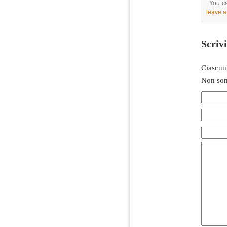
. You c
leave 
Scriv
Ciascun
Non son