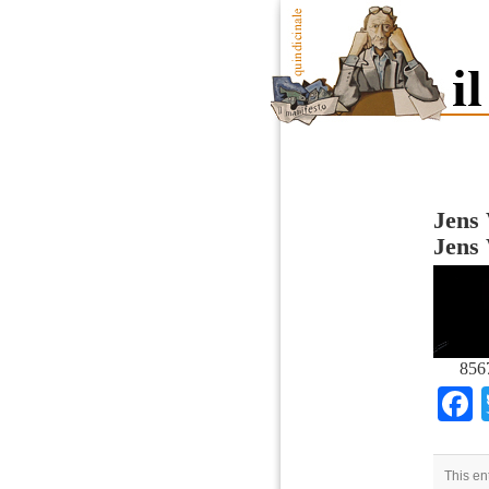
Jens
Jens
856
This en