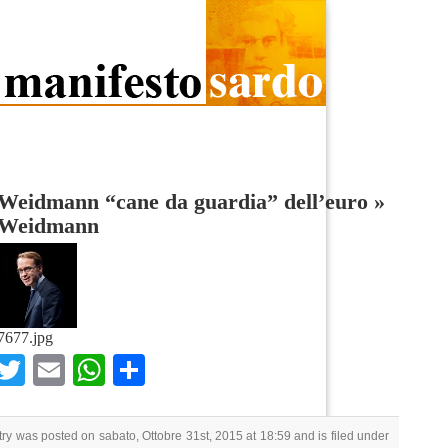
 Weidmann “cane da guardia” dell’euro
»
 Weidmann
7677.jpg
Facebook
Twitter
Email
WhatsApp
Condividi
try was posted on sabato, Ottobre 31st, 2015 at 18:59 and is filed under