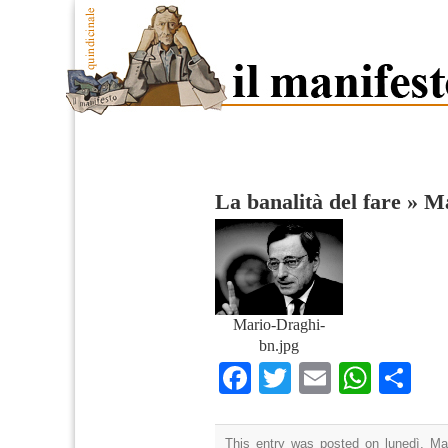
La banalità del fare
»
Ma
Mario-Draghi-
bn.jpg
Facebook
Twitter
Email
What
Co
This entry was posted on lunedì, Mar