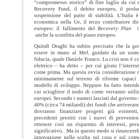
“compromesso storico” di fine luglio da cui s
Recovery Fund, il debito europeo, il prolu
sospensione del patto di stabilità. L’Italia 
economica nella Ue, il terzo contributore dir
europeo: il fallimento del
Recovery Plan
it
anche la sconfitta del piano europeo.
Quindi Draghi ha subito precisato che la
go
essere in mano al Mef, guidato da un uomo 
fiducia, quale Daniele Franco. La crisi non è 
elettrico – ha detto – per cui girato l’interrut
come prima. Ma questa ovvia considerazione n
minimamente sul terreno di riforme capaci 
modello di sviluppo. Neppure ha fatto intend
cui sciogliere il nodo di come verranno utiliz
europei. Secondo i numeri lasciati dal governo u
40% (circa 74 miliardi) dei fondi che arriverann
dovranno finanziare progetti già esistenti
precedenti prestiti con i nuovi di provenie
ottenere così un risparmio di interessi, per
significativo. Ma in questo modo si rinuncere
innovazione nella scelta sul cosa e sul come