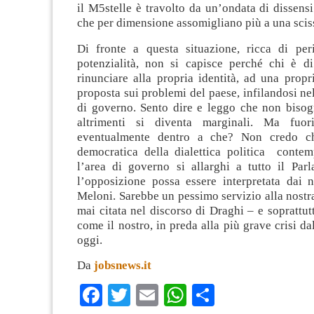
il M5stelle è travolto da un’ondata di dissensi
che per dimensione assomigliano più a una scis
Di fronte a questa situazione, ricca di per
potenzialità, non si capisce perché chi è di
rinunciare alla propria identità, ad una propri
proposta sui problemi del paese, infilandosi n
di governo. Sento dire e leggo che non bisogn
altrimenti si diventa marginali. Ma fuo
eventualmente dentro a che? Non credo c
democratica della dialettica politica contemp
l’area di governo si allarghi a tutto il Par
l’opposizione possa essere interpretata dai n
Meloni. Sarebbe un pessimo servizio alla nostr
mai citata nel discorso di Draghi – e soprattu
come il nostro, in preda alla più grave crisi d
oggi.
Da
jobsnews.it
Facebook
Twitter
Email
WhatsApp
Condividi