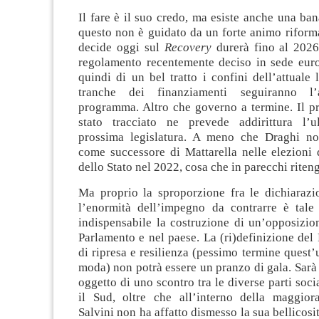
Il fare è il suo credo, ma esiste anche una bana
questo non è guidato da un forte animo riform
decide oggi sul
Recovery
durerà fino al 2026,
regolamento recentemente deciso in sede eur
quindi di un bel tratto i confini dell’attuale l
tranche dei finanziamenti seguiranno l’
programma. Altro che governo a termine. Il 
stato tracciato ne prevede addirittura l’ult
prossima legislatura. A meno che Draghi no
come successore di Mattarella nelle elezioni
dello Stato nel 2022, cosa che in parecchi riten
Ma proprio la sproporzione fra le dichiarazi
l’enormità dell’impegno da contrarre è tale
indispensabile la costruzione di un’opposizion
Parlamento e nel paese. La (ri)definizione del
di ripresa e resilienza (pessimo termine quest’
moda) non potrà essere un pranzo di gala. Sarà
oggetto di uno scontro tra le diverse parti socia
il Sud, oltre che all’interno della maggior
Salvini non ha affatto dismesso la sua bellicosi