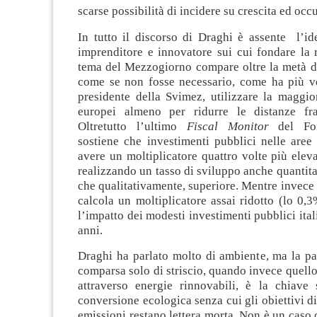
scarse possibilità di incidere su crescita ed occ
In tutto il discorso di Draghi è assente l’id
imprenditore e innovatore sui cui fondare la r
tema del Mezzogiorno compare oltre la metà de
come se non fosse necessario, come ha più vol
presidente della Svimez, utilizzare la maggio
europei almeno per ridurre le distanze f
Oltretutto l’ultimo
Fiscal Monitor
del Fon
sostiene che investimenti pubblici nelle aree
avere un moltiplicatore quattro volte più elev
realizzando un tasso di sviluppo anche quantita
che qualitativamente, superiore. Mentre invece i
calcola un moltiplicatore assai ridotto (lo 0,3
l’impatto dei modesti investimenti pubblici ital
anni.
Draghi ha parlato molto di ambiente, ma la pa
comparsa solo di striscio, quando invece quello
attraverso energie rinnovabili, è la chiave s
conversione ecologica senza cui gli obiettivi di
emissioni restano lettera morta. Non è un caso