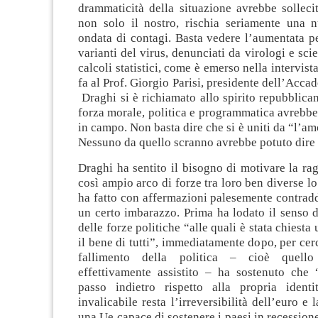
drammaticità della situazione avrebbe sollecit
non solo il nostro, rischia seriamente una 
ondata di contagi. Basta vedere l’aumentata pe
varianti del virus, denunciati da virologi e scie
calcoli statistici, come è emerso nella intervist
fa al Prof. Giorgio Parisi, presidente dell’Acca
Draghi si è richiamato allo spirito repubblica
forza morale, politica e programmatica avrebb
in campo. Non basta dire che si è uniti da “l’amo
Nessuno da quello scranno avrebbe potuto dire i
Draghi ha sentito il bisogno di motivare la ra
così ampio arco di forze tra loro ben diverse l
ha fatto con affermazioni palesemente contradd
un certo imbarazzo. Prima ha lodato il senso d
delle forze politiche “alle quali è stata chiesta
il bene di tutti”, immediatamente dopo, per cerc
fallimento della politica – cioè quell
effettivamente assistito – ha sostenuto che
passo indietro rispetto alla propria identi
invalicabile resta l’irreversibilità dell’euro e 
una Ue capace di sostenere i paesi in recession