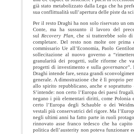
già stato metabolizzato dalla Lega che ha prefe
sua conflittualità sull’apertura delle piste da sci
Per il resto Draghi ha non solo riservato un o
Conte, ma ha sussunto il lavoro del prec
sul
Recovery Plan,
che si tratterebbe solo d
completare. Del resto non molte ore prima d
commissario Ue all’Economia, Paolo Gentiloni
sollecitazione al nuovo governo a “rimetter
granularità dei progetti, sulle riforme che v
progetti di investimento e sulla
governance
”.
Draghi intende fare, senza grandi sconvolgimen
generale. A dimostrazione che è lì proprio per 
allo spirito repubblicano, anche e soprattutto
S’intende: non certo l’Europa dei paesi frugali,
negano i più elementari diritti, come Polonia
certo l’Europa degli Schauble o dei Weidma
vestali più conservatrici del rigore. Ma l’Europ
negli ultimi anni ha fatto parte in ruoli protago
rinnovato asse franco tedesco che ha capito
politica dell’austerity non poteva funzionare ed