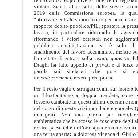
reintrodotta, dopo diversi interventi legisla
violata. Siamo al di sotto delle stesse racc
2019 della Commissione europea, la qual
“utilizzare entrate straordinarie per accelerare
rapporto debito pubblico/PIL; spostare la press
lavoro, in particolare riducendo le agevola
riformando i valori catastali non aggiornat
pubblica amministrazione vi è solo il 
smaltimento del lavoro accumulato, mentre sul
ha evitato di entrare sulla
vexata quaestio
del
Draghi ha fatto appello ai privati e al terzo 
parola sui sindacati che pure si er
un
endorsement
davvero precipitoso.
Per il resto vaghi e stringati cenni sul mondo t
un filoatlantismo a doppia mandata, come 
fossero cambiate in questi ultimi decenni e no
nel corso di questa crisi mondiale e epocale. Q
immigrati. Non una parola per ricordar
emblematica che ha scosso le coscienze degli ab
nostro paese ed è tutt’ora squadernata davanti 
una ferita aperta: la dolorosa vicenda di Giulio