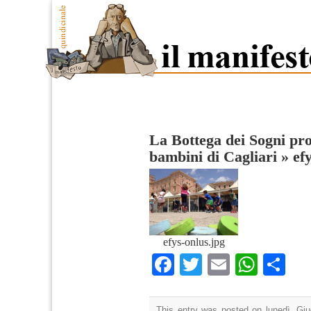
La Bottega dei Sogni pro
bambini di Cagliari
»
ef
efys-onlus.jpg
Facebook
Twitter
Email
What
Co
This entry was posted on lunedì, Giu