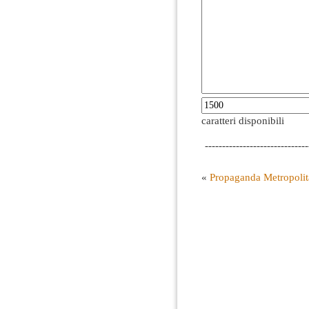
caratteri disponibili
------------------------------
«
Propaganda Metropoli