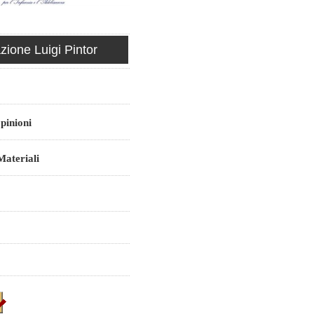
ione Luigi Pintor
pinioni
ateriali