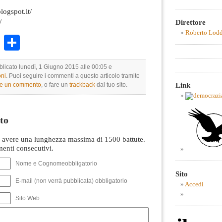
logspot.it/
/
Direttore
Roberto Lod
k
r
ail
WhatsApp
Condividi
blicato lunedì, 1 Giugno 2015 alle 00:05 e
ni
. Puoi seguire i commenti a questo articolo tramite
Link
re un commento
, o fare un
trackback
dal tuo sito.
to
avere una lunghezza massima di 1500 battute.
nti consecutivi.
Nome e Cognomeobbligatorio
Sito
E-mail (non verrà pubblicata) obbligatorio
Accedi
Sito Web