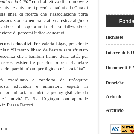
mbini e la Città”
con l’obiettivo di promuovere
ativa e attiva tra i piccoli cittadini e la Città di
na linea di ricerca che l’associazione porta
associazione orienterà le attività estive al gioco
Fondaz
eazione di opportunità di socializzazione,
azione di percorsi ludico-educativi.
Inchieste
rcorsi educativi.
Per Valeria Ligas, presidente
lus: “Il tempo libero dell’estate sarà sfruttato
Interventi E O
oscenza che i bambini hanno della città, per
servizi esistenti e per ricostruire e rilanciare
Documenti E M
 e dei parchi urbani per il gioco e la socialità”.
arà coordinato e condotto da un’equipe
Rubriche
mposta educatori e animatori, esperti in
ta con minori, urbanisti e pedagogisti che da
Articoli
te le attività. Dal 3 al 10 giugno sono aperte le
o in Piazza Dettori.
Archivio
.com