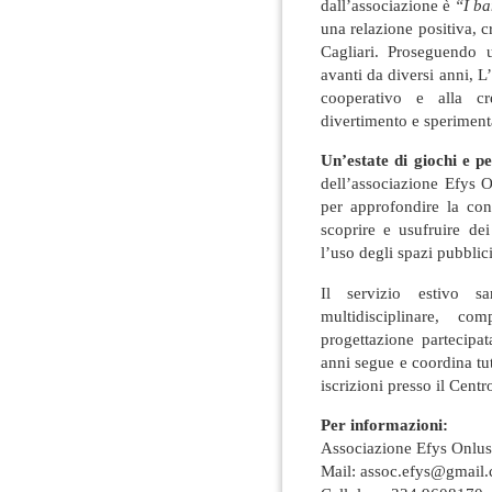
dall’associazione è
“I ba
una relazione positiva, cre
Cagliari. Proseguendo u
avanti da diversi anni, L’
cooperativo e alla cr
divertimento e speriment
Un’estate di giochi e pe
dell’associazione Efys On
per approfondire la con
scoprire e usufruire dei 
l’uso degli spazi pubblici
Il servizio estivo s
multidisciplinare, co
progettazione partecipa
anni segue e coordina tut
iscrizioni presso il Centr
Per informazioni:
Associazione Efys Onlus
Mail:
assoc.efys@gmail