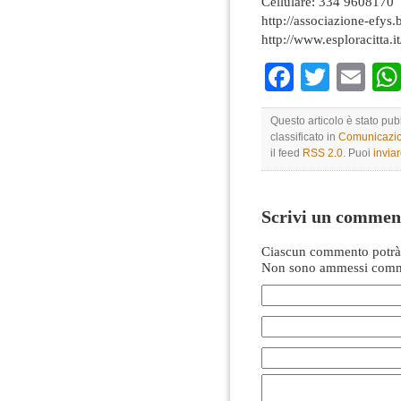
Cellulare: 334 9608170
http://associazione-efys.b
http://www.esploracitta.it
Faceboo
Twitte
Em
Questo articolo è stato pub
classificato in
Comunicazio
il feed
RSS 2.0
. Puoi
invia
Scrivi un commen
Ciascun commento potrà 
Non sono ammessi comme