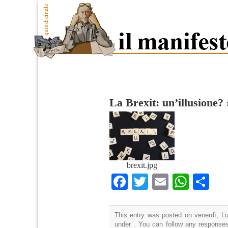
La Brexit: un’illusione?
brexit.jpg
Facebook
Twitter
Email
What
Co
This entry was posted on venerdì, Lug
under . You can follow any responses