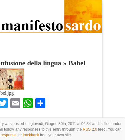
nfusione della lingua
»
Babel
bel.jpg
Facebook
Twitter
Email
WhatsApp
Condividi
try was posted on giovedì, Giugno 30th, 2011 at 06:34 and is filed under
an follow any responses to this entry through the
RSS 2.0
feed. You can
a response
, or
trackback
from your own site.