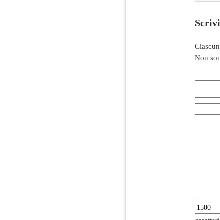
Scriv
Ciascun
Non son
caratter