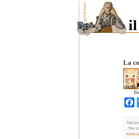
La co
Ba
This en
. You c
leave 