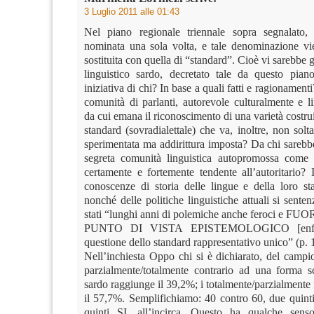
3 Luglio 2011 alle 01:43
Nel piano regionale triennale sopra segnalato
nominata una sola volta, e tale denominazione vie
sostituita con quella di “standard”. Cioè vi sarebbe 
linguistico sardo, decretato tale da questo piano
iniziativa di chi? In base a quali fatti e ragionament
comunità di parlanti, autorevole culturalmente e l
da cui emana il riconoscimento di una varietà costru
standard (sovradialettale) che va, inoltre, non solt
sperimentata ma addirittura imposta? Da chi sarebb
segreta comunità linguistica autopromossa come 
certamente e fortemente tendente all’autoritario? 
conoscenze di storia delle lingue e della loro st
nonché delle politiche linguistiche attuali si sente
stati “lunghi anni di polemiche anche feroci e 
PUNTO DI VISTA EPISTEMOLOGICO [enfasi
questione dello standard rappresentativo unico” (p.
Nell’inchiesta Oppo chi si è dichiarato, del campio
parzialmente/totalmente contrario ad una forma sc
sardo raggiunge il 39,2%; i totalmente/parzialmente
il 57,7%. Semplifichiamo: 40 contro 60, due quint
quinti SI, all’incirca. Questo ha qualche sens