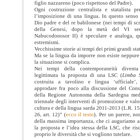
figlio nazzareno (poco rispettoso del Padre).
Ogni costruzione centralista e statalista pr
l’imposizione di una lingua. In questo senso 
Dio padre e del re babilonese (nei tempi di scr
della Genesi, dopo la metà del VI sec
Nabucodonosor II) è speculare e analoga, q
estremismi.
Vecchissime storie ai tempi dei primi grandi stati
Ma se la lingua da imporre non esiste neppure e
la situazione si complica.
Nei tempi della contemporaneità divent
legittimata la proposta di una LSC (
Limba 
costruita a tavolino e lingua ‘ufficiale’
approdare fra poco alla discussione del Cons
della Regione Autonoma della Sardegna medi
triennale degli interventi di promozione e valo
cultura e della lingua sarda 2011-2013 (L.R. 15
26, art. 12)” (
ecco il testo
). Per un parere, n
della massima importanza, che ci auguriamo 
la proposta e l’idea stessa della LSC, che ris
proprio le diversità che si vogliono tutelare.