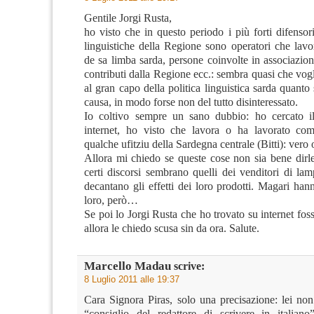
Gentile Jorgi Rusta,
ho visto che in questo periodo i più forti difensori
linguistiche della Regione sono operatori che lavo
de sa limba sarda, persone coinvolte in associazio
contributi dalla Regione ecc.: sembra quasi che vog
al gran capo della politica linguistica sarda quanto 
causa, in modo forse non del tutto disinteressato.
Io coltivo sempre un sano dubbio: ho cercato 
internet, ho visto che lavora o ha lavorato com
qualche ufitziu della Sardegna centrale (Bitti): vero
Allora mi chiedo se queste cose non sia bene dirle
certi discorsi sembrano quelli dei venditori di la
decantano gli effetti dei loro prodotti. Magari ha
loro, però…
Se poi lo Jorgi Rusta che ho trovato su internet f
allora le chiedo scusa sin da ora. Salute.
Marcello Madau
scrive:
8 Luglio 2011 alle 19:37
Cara Signora Piras, solo una precisazione: lei non
“consiglio del redattore di scrivere in italian