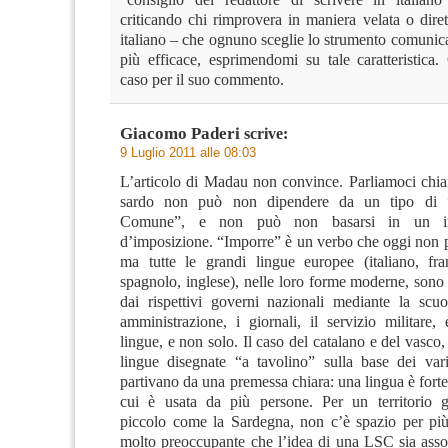
criticando chi rimprovera in maniera velata o diret
italiano – che ognuno sceglie lo strumento comunica
più efficace, esprimendomi su tale caratteristica.
caso per il suo commento.
Giacomo Paderi
scrive:
9 Luglio 2011 alle 08:03
L’articolo di Madau non convince. Parliamoci chiar
sardo non può non dipendere da un tipo di 
Comune”, e non può non basarsi in un ine
d’imposizione. “Imporre” è un verbo che oggi non p
ma tutte le grandi lingue europee (italiano, fra
spagnolo, inglese), nelle loro forme moderne, sono
dai rispettivi governi nazionali mediante la scuo
amministrazione, i giornali, il servizio militare,
lingue, e non solo. Il caso del catalano e del vasco
lingue disegnate “a tavolino” sulla base dei vari
partivano da una premessa chiara: una lingua è forte
cui è usata da più persone. Per un territorio g
piccolo come la Sardegna, non c’è spazio per più
molto preoccupante che l’idea di una LSC sia assoc