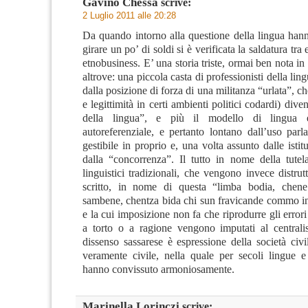
Gavino Chessa
scrive:
2 Luglio 2011 alle 20:28
Da quando intorno alla questione della lingua han
girare un po’ di soldi si è verificata la saldatura tr
etnobusiness. E’ una storia triste, ormai ben nota 
altrove: una piccola casta di professionisti della lin
dalla posizione di forza di una militanza “urlata”, che
e legittimità in certi ambienti politici codardi) dive
della lingua”, e più il modello di lingua è
autoreferenziale, e pertanto lontano dall’uso parl
gestibile in proprio e, una volta assunto dalle istitu
dalla “concorrenza”. Il tutto in nome della tutel
linguistici tradizionali, che vengono invece distrut
scritto, in nome di questa “limba bodia, chene 
sambene, chentza bida chi sun fravicande commo in 
e la cui imposizione non fa che riprodurre gli errori 
a torto o a ragione vengono imputati al centralis
dissenso sassarese è espressione della società civi
veramente civile, nella quale per secoli lingue e 
hanno convissuto armoniosamente.
Marinella Lorinczi
scrive: