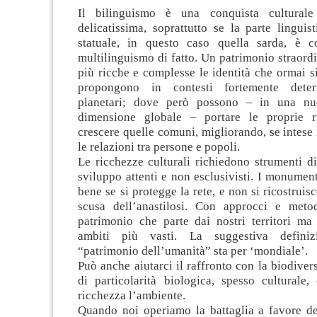
Il bilinguismo è una conquista culturale
delicatissima, soprattutto se la parte lingui
statuale, in questo caso quella sarda, è c
multilinguismo di fatto. Un patrimonio straord
più ricche e complesse le identità che ormai s
propongono in contesti fortemente deterri
planetari; dove però possono – in una nu
dimensione globale – portare le proprie r
crescere quelle comuni, migliorando, se intese
le relazioni tra persone e popoli.
Le ricchezze culturali richiedono strumenti d
sviluppo attenti e non esclusivisti. I monumen
bene se si protegge la rete, e non si ricostruis
scusa dell’anastilosi. Con approcci e meto
patrimonio che parte dai nostri territori ma 
ambiti più vasti. La suggestiva defin
“patrimonio dell’umanità” sta per ‘mondiale’.
Può anche aiutarci il raffronto con la biodivers
di particolarità biologica, spesso culturale
ricchezza l’ambiente.
Quando noi operiamo la battaglia a favore del