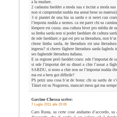
a lu mudare.
2 cadaunu faeddet a moda sua e iscriat a moda sua 
non si cumprendat nudda ma annat bene su matess
3 si piantet de una bia su sardu e si neret cun cra
l’importa nudda a nemos. ca mi paret chi su caminu
lòmpere est cussu. una cultura bivet pro mèdiu de 
sa limba sarda non si podet faeddare de cultura sarda
de nde faeddare; e gai est pro sa literadura, non b’at
chene limba sarda, ite literadura est una literadura 
ingresu? si cheres fàghere literadura sarda faghela i
ses faghende literadura italiana.
E sa regione però faeddet craru: nde l’importat de 
si nde l’importat det su dinari a chie l’ausat a f
SARDU, si nono a chie non ne l’importat nudda òb
ma est a beru goi difìtzile?
PS petzi una cosa b’at de bonu: chi su sardu de s’
Tàtari est su Nugoresu, mancari mesu gai ma sempe
Gavino Chessa
scrive:
7 Luglio 2011 alle 20:00
Caro Rusta, su certe cose andiamo d’accordo, su 