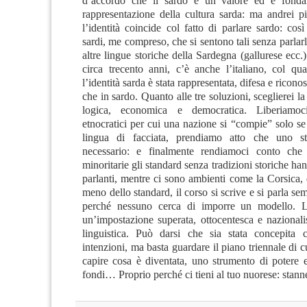
d’accordo che il sardo è un valore ed è fonda
rappresentazione della cultura sarda: ma andrei p
l’identità coincide col fatto di parlare sardo: cos
sardi, me compreso, che si sentono tali senza parlarlo
altre lingue storiche della Sardegna (gallurese ecc.) 
circa trecento anni, c’è anche l’italiano, col qua
l’identità sarda è stata rappresentata, difesa e ricon
che in sardo. Quanto alle tre soluzioni, sceglierei la
logica, economica e democratica. Liberiamoc
etnocratici per cui una nazione si “compie” solo s
lingua di facciata, prendiamo atto che uno 
necessario: e finalmente rendiamoci conto che i
minoritarie gli standard senza tradizioni storiche han
parlanti, mentre ci sono ambienti come la Corsica,
meno dello standard, il corso si scrive e si parla se
perché nessuno cerca di imporre un modello. L
un’impostazione superata, ottocentesca e nazionalis
linguistica. Può darsi che sia stata concepita 
intenzioni, ma basta guardare il piano triennale di cu
capire cosa è diventata, uno strumento di potere e
fondi… Proprio perché ci tieni al tuo nuorese: stann