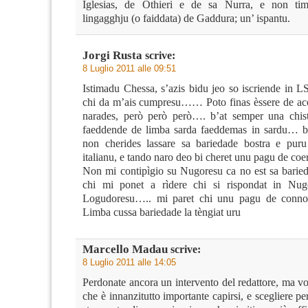
Iglesias, de Othieri e de sa Nurra, e non t
lingagghju (o faiddata) de Gaddura; un’ ispantu.
Jorgi Rusta
scrive:
8 Luglio 2011 alle 09:51
Istimadu Chessa, s’azis bidu jeo so iscriende in L
chi da m’ais cumpresu…… Poto finas èssere de ac
narades, però però però…. b’at semper una chist
faeddende de limba sarda faeddemas in sardu… bo
non cherides lassare sa bariedade bostra e puru
italianu, e tando naro deo bi cheret unu pagu de co
Non mi contipìgio su Nugoresu ca no est sa bari
chi mi ponet a rìdere chi si rispondat in Nu
Logudoresu….. mi paret chi unu pagu de conno
Limba cussa bariedade la tèngiat uru
Marcello Madau
scrive:
8 Luglio 2011 alle 14:05
Perdonate ancora un intervento del redattore, ma v
che è innanzitutto importante capirsi, e scegliere p