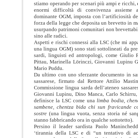
stiamo operando per scenari più ampi e ricchi,
enormi difficoltà di convivenza assieme 
dominante OGM, imposta con l’artificiosità del
forza della legge che deposita un brevetto in ma
usurpando patrimoni comunitari non brevettabil
sino alle radici.
Aspetti e rischi connessi alla LSC (che mi ap
una lingua OGM) sono stati sottolineati da pres
sardi, linguisti ed antropologi, come Giulio 
Pittau, Marinella Lörinczi, Giovanni Lupinu G
Mario Puddu.
Da ultimo con uno sferzante documento in sa
sassarese, firmato dal Rettore Attilio Masti
Commissione lingua sarda dell’ateneo sassare
Giovanni Lupinu, Dino Manca, Carlo Schirru,
definisce la LSC come una
limba bodia, chen
sambene, chentza bida chi sun fravicande c
sostre
(una lingua vuota, senza storia né san
stanno fabbricando ora in qualche sottotetto).
Persino il leader sardista Paolo Maninchedd
‘tirannia della LSC e di “un tentativo di a