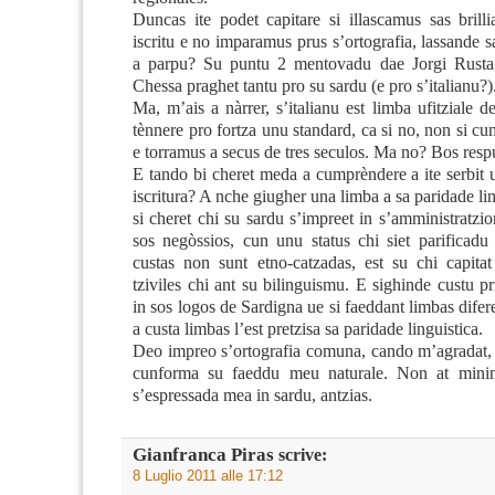
Duncas ite podet capitare si illascamus sas brilli
iscritu e no imparamus prus s’ortografia, lassande sa
a parpu? Su puntu 2 mentovadu dae Jorgi Rusta
Chessa praghet tantu pro su sardu (e pro s’italianu?)
Ma, m’ais a nàrrer, s’italianu est limba ufitziale d
tènnere pro fortza unu standard, ca si no, non si 
e torramus a secus de tres seculos. Ma no? Bos res
E tando bi cheret meda a cumprèndere a ite serbit 
iscritura? A nche giugher una limba a sa paridade li
si cheret chi su sardu s’impreet in s’amministratzion
sos negòssios, cun unu status chi siet parificadu 
custas non sunt etno-catzadas, est su chi capitat
tziviles chi ant su bilinguismu. E sighinde custu pri
in sos logos de Sardigna ue si faeddant limbas difer
a custa limbas l’est pretzisa sa paridade linguistica.
Deo impreo s’ortografia comuna, cando m’agradat, 
cunforma su faeddu meu naturale. Non at min
s’espressada mea in sardu, antzias.
Gianfranca Piras
scrive:
8 Luglio 2011 alle 17:12