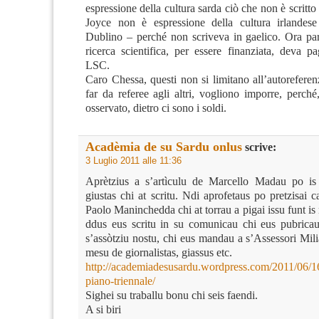
espressione della cultura sarda ciò che non è scritto 
Joyce non è espressione della cultura irlandes
Dublino – perché non scriveva in gaelico. Ora pa
ricerca scientifica, per essere finanziata, deva p
LSC.
Caro Chessa, questi non si limitano all’autoreferen
far da referee agli altri, vogliono imporre, perch
osservato, dietro ci sono i soldi.
Acadèmia de su Sardu onlus
scrive:
3 Luglio 2011 alle 11:36
Aprètzius a s’artìculu de Marcello Madau po is 
giustas chi at scritu. Ndi aprofetaus po pretzisai 
Paolo Maninchedda chi at torrau a pigai issu funt is
ddus eus scritu in su comunicau chi eus pubrica
s’assòtziu nostu, chi eus mandau a s’Assessori Milia
mesu de giornalistas, giassus etc.
http://academiadesusardu.wordpress.com/2011/06/
piano-triennale/
Sighei su traballu bonu chi seis faendi.
A si biri