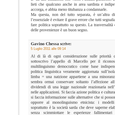
lieti che qualcuno anche in area sardista e indipe
accorga, e abbia meno titubanza a condannarle.
Ma questa, non del tutto separata, è un’altra d
l’essenziale è evitare il grave errore che tutti segnal
fare politica soprattutto su questo. La trasversalit
delle provenienze è un buon segno.
Gavino Chessa
scrive:
5 Luglio 2011 alle 09:14
Al di là di ogni considerazione sulle priorità 
sottoscrivo l’appello di Marcello per il ricono
multilinguismo democratico come base indispen
politica linguistica veramente aggiornata sull’iso
limba = una natzione appartiene a una minoranz
sembra ormai conservare soltanto l’affezione al
dividendi di una legge nazionale reazionaria nell
nelle applicazioni. Si faccia azione politica e cultura
si faccia informazione sulle alternative che si poss
opporre al monolinguismo etnicista: i model
soprattutto è la società sarda che deve saperne ela
senza scimmiottare le esperienze fallimentari