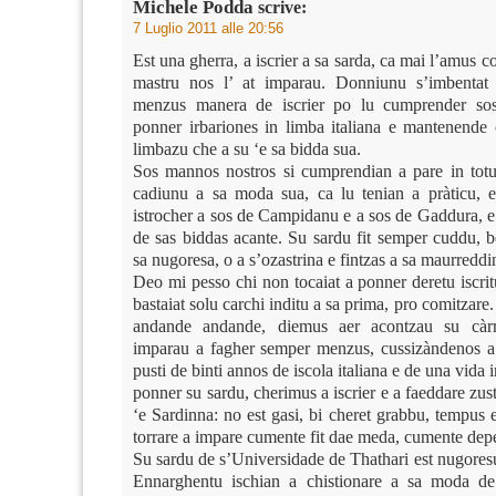
Michele Podda
scrive:
7 Luglio 2011 alle 20:56
Est una gherra, a iscrier a sa sarda, ca mai l’amus 
mastru nos l’ at imparau. Donniunu s’imbentat 
menzus manera de iscrier po lu cumprender sos
ponner irbariones in limba italiana e mantenende
limbazu che a su ‘e sa bidda sua.
Sos mannos nostros si cumprendian a pare in totu
cadiunu a sa moda sua, ca lu tenian a pràticu, e
istrocher a sos de Campidanu e a sos de Gaddura, e
de sas biddas acante. Su sardu fit semper cuddu, b
sa nugoresa, o a s’ozastrina e fintzas a sa maurreddi
Deo mi pesso chi non tocaiat a ponner deretu iscrit
bastaiat solu carchi inditu a sa prima, pro comitzare.
andande andande, diemus aer acontzau su càr
imparau a fagher semper menzus, cussizàndenos a
pusti de binti annos de iscola italiana e de una vida 
ponner su sardu, cherimus a iscrier e a faeddare zus
‘e Sardinna: no est gasi, bi cheret grabbu, tempus e
torrare a impare cumente fit dae meda, cumente depe
Su sardu de s’Universidade de Thathari est nugoresu
Ennarghentu ischian a chistionare a sa moda 