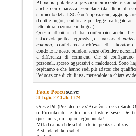
Abbiamo pubblicato posizioni articolate e contra
anche con chiarezza esemplare (da ultimo il ric
strumento della LSC è un’imposizione; aggiungiam
da altre lingue, codificate per legge ma legate ad
letteratura nazionale in lingua).
Questo dibattito ci ha confermato anche l’es
spiacevole pratica aggressiva, di una sorta di
maledu
comuna
, confidiamo anch’essa di laboratorio
condotto le nostre opinioni senza offendere person
a differenza di commenti che si configurano
personali, spesso aggressivi e maleducati. Sono li
ospitiamo e che hanno sedi più adatte; che qualific
l’educazione di chi li usa, mettendole in chiara evid
Paolo Porcu
scrive:
31 Luglio 2013 alle 16:24
Oreste Pili (Presidenti de s’Acadèmia de su Sardu O
o Picciokeddu, e tui anka fusti e sesi? De ti
questionisi, no happu liggiu nudda!
Mi iada a praxi de sciiri su ki tui pentzas apitzus….
A si indendi kun saludi