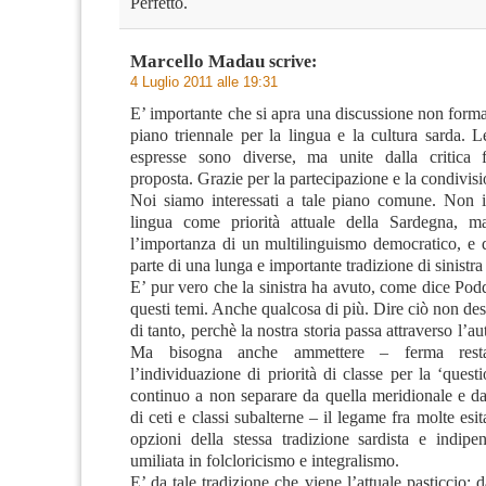
Perfetto.
Marcello Madau
scrive:
4 Luglio 2011 alle 19:31
E’ importante che si apra una discussione non form
piano triennale per la lingua e la cultura sarda. 
espresse sono diverse, ma unite dalla critica fo
proposta. Grazie per la partecipazione e la condivisi
Noi siamo interessati a tale piano comune. Non 
lingua come priorità attuale della Sardegna, m
l’importanza di un multilinguismo democratico, e 
parte di una lunga e importante tradizione di sinistra
E’ pur vero che la sinistra ha avuto, come dice Podd
questi temi. Anche qualcosa di più. Dire ciò non des
di tanto, perchè la nostra storia passa attraverso l’aut
Ma bisogna anche ammettere – ferma rest
l’individuazione di priorità di classe per la ‘quest
continuo a non separare da quella meridionale e dal
di ceti e classi subalterne – il legame fra molte esit
opzioni della stessa tradizione sardista e indipen
umiliata in folcloricismo e integralismo.
E’ da tale tradizione che viene l’attuale pasticcio: d