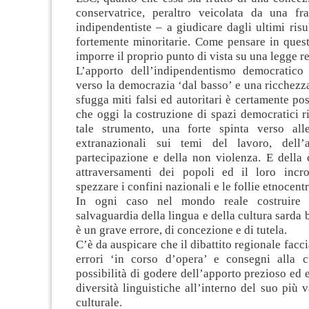
conservatrice, peraltro veicolata da una fr
indipendentiste – a giudicare dagli ultimi risul
fortemente minoritarie. Come pensare in quest
imporre il proprio punto di vista su una legge r
L’apporto dell’indipendentismo democratico
verso la democrazia ‘dal basso’ e una ricchezza
sfugga miti falsi ed autoritari è certamente po
che oggi la costruzione di spazi democratici r
tale strumento, una forte spinta verso all
extranazionali sui temi del lavoro, dell’a
partecipazione e della non violenza. E della 
attraversamenti dei popoli ed il loro incr
spezzare i confini nazionali e le follie etnocent
In ogni caso nel mondo reale costruire 
salvaguardia della lingua e della cultura sarda 
è un grave errore, di concezione e di tutela.
C’è da auspicare che il dibattito regionale facci
errori ‘in corso d’opera’ e consegni alla c
possibilità di godere dell’apporto prezioso ed e
diversità linguistiche all’interno del suo più 
culturale.