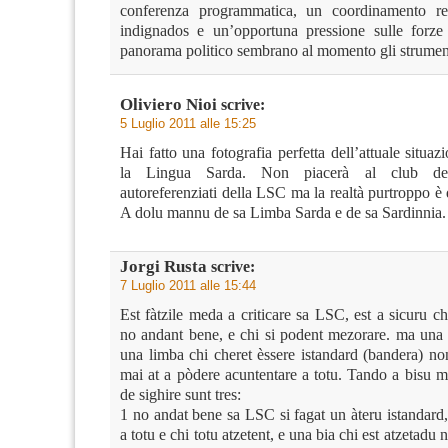
conferenza programmatica, un coordinamento reg
indignados e un’opportuna pressione sulle forze
panorama politico sembrano al momento gli strument
Oliviero Nioi
scrive:
5 Luglio 2011 alle 15:25
Hai fatto una fotografia perfetta dell’attuale situaz
la Lingua Sarda. Non piacerà al club deg
autoreferenziati della LSC ma la realtà purtroppo è q
A dolu mannu de sa Limba Sarda e de sa Sardinnia.
Jorgi Rusta
scrive:
7 Luglio 2011 alle 15:44
Est fàtzile meda a criticare sa LSC, est a sicuru ch
no andant bene, e chi si podent mezorare. ma una c
una limba chi cheret èssere istandard (bandera) no
mai at a pòdere acuntentare a totu. Tando a bisu 
de sighire sunt tres:
1 no andat bene sa LSC si fagat un àteru istandard
a totu e chi totu atzetent, e una bia chi est atzetadu