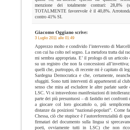
menzione dei totalmente contrari: 28,8% (st
TOTALMENTE favorevole è il 40,8%. Arroton
contro 41% SI.
Giacomo Oggiano
scrive:
3 Luglio 2011 alle 01:49
Apprezzo molto e condivido l’intervento di Marcello
con cui ha colto nel segno. La metafora tratta dal r
mi sembra appropriata. E’ il prologo di un articolo
su un registro che non fa concessioni all’invettiva
quelli che, purtroppo, di recente mi è capitato di leg
Sardegna Democratica e che, certamente, neanche
sfuggiti. Sono tutti interventi di appartenenti al clu
senso che mira ad escludere le altre parlate sarde d
LSC. Vi si intravedono manifestazioni di intolleranza
parte dei più presuntuosi – di fastidio nei confronti 
a giocare col loro giocattolo o, più sempliceme
distanze da posizioni “nazional-popolari”. Come f
Chessa, ciò che stupisce è l’autoreferenzialità di ques
firmatari del documento sulla lingua si sprecavano 
poeti, ovviamente tutti in LSC) che non ric