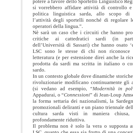
potere a favore dello Sportello Linguistico Reg
si vorrebbero affidare attività di controllo e
politica linguistica sarda, allo scopo di
l’attività degli sportelli nonché di regolare l
operatori della lingua.”.
Nè sarà un caso che i circuiti che hanno pro
critiche ai cattedratici sardi (in part
dell’Università di Sassari) che hanno osato ‘d
LSC sono le stesse di chi non riconosce
letteratura (e per estensione direi anche la ric
prodotta da sardi ma scritta in italiano o 
sardo.
In un contesto globale dove dinamiche storich
rivoluzionarie modificano continuamente gli as
(si vedano ad esempio, “
Modernità in pol
Appadurai, o “
Connessioni
” di Jean-Loup Amse
la forma settaria dei nazionalismi, la Sardeg
promozionali deliranti e un piano triennale dell
cultura sarda visti in maniera chiusa, 
profondamente riduttiva.
Il problema non è solo la vera o supposta art
LSC, quanto che essa sia frutto di una concezi