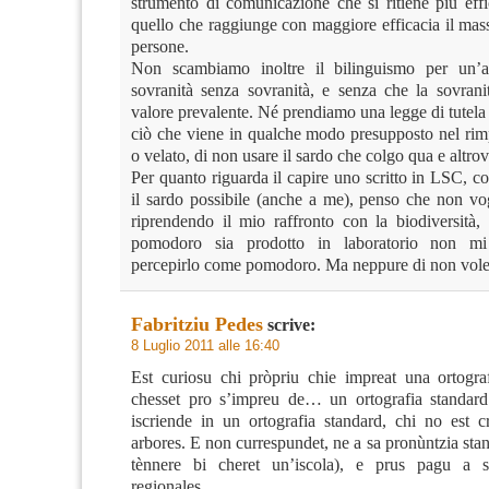
strumento di comunicazione che si ritiene più eff
quello che raggiunge con maggiore efficacia il ma
persone.
Non scambiamo inoltre il bilinguismo per un’a
sovranità senza sovranità, e senza che la sovrani
valore prevalente. Né prendiamo una legge di tutela
ciò che viene in qualche modo presupposto nel rimp
o velato, di non usare il sardo che colgo qua e altrov
Per quanto riguarda il capire uno scritto in LSC, co
il sardo possibile (anche a me), penso che non vog
riprendendo il mio raffronto con la biodiversità, 
pomodoro sia prodotto in laboratorio non mi
percepirlo come pomodoro. Ma neppure di non vole
Fabritziu Pedes
scrive:
8 Luglio 2011 alle 16:40
Est curiosu chi pròpriu chie impreat una ortograf
chesset pro s’impreu de… un ortografia standard
iscriende in un ortografia standard, chi no est c
arbores. E non currespundet, ne a sa pronùntzia stan
tènnere bi cheret un’iscola), e prus pagu a s
regionales.