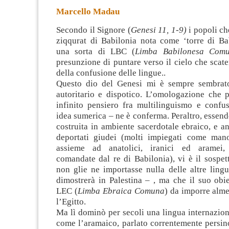
Marcello Madau
Secondo il Signore (
Genesi 11, 1-9)
i popoli ch
ziqqurat di Babilonia nota come ‘torre di Ba
una sorta di LBC (
Limba Babilonesa Com
presunzione di puntare verso il cielo che scat
della confusione delle lingue.
.
Questo dio del Genesi mi è sempre sembrato
autoritario e dispotico. L’omologazione che 
infinito pensiero fra multilinguismo e confu
idea sumerica – ne è conferma. Peraltro, essendo
costruita in ambiente sacerdotale ebraico, e an
deportati giudei (molti impiegati come man
assieme ad anatolici, iranici ed aramei
comandate dal re di Babilonia), vi è il sospe
non glie ne importasse nulla delle altre lin
dimostrerà in Palestina – , ma che il suo obi
LEC (
Limba Ebraica Comuna
) da imporre almen
l’Egitto.
Ma lì dominò per secoli una lingua internazion
come l’aramaico, parlato correntemente persin