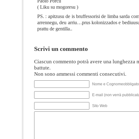
Paolo Porcu
( Liku su mogoresu )
PS. : apitzusu de is bruffessorisi de limba sarda c
arrennegu, deu arriu…prus kolonizzados e bediuusu
prattu de gentilla..
Scrivi un commento
Ciascun commento potrà avere una lunghezza 
battute.
Non sono ammessi commenti consecutivi.
Nome e Cognomeobbligato
E-mail (non verrà pubblicata
Sito Web