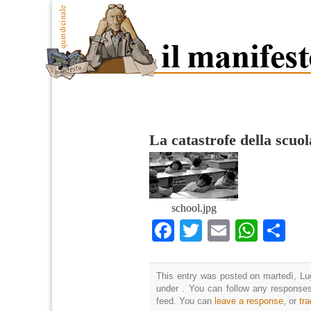
La catastrofe della scuo
school.jpg
Facebook
Twitter
Email
What
Co
This entry was posted on martedì, Lug
under . You can follow any responses
feed. You can
leave a response
, or
tr