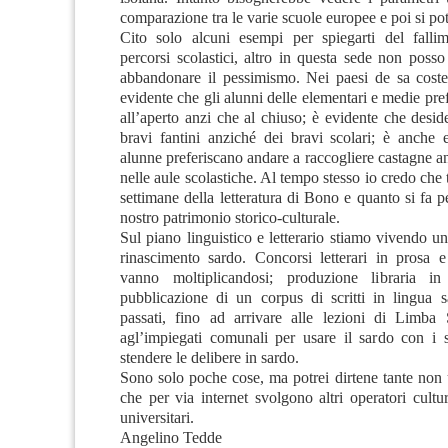
comparazione tra le varie scuole europee e poi si pot
Cito solo alcuni esempi per spiegarti del falli
percorsi scolastici, altro in questa sede non posso
abbandonare il pessimismo. Nei paesi de sa cost
evidente che gli alunni delle elementari e medie pre
all’aperto anzi che al chiuso; è evidente che desid
bravi fantini anziché dei bravi scolari; è anche 
alunne preferiscano andare a raccogliere castagne a
nelle aule scolastiche. Al tempo stesso io credo che 
settimane della letteratura di Bono e quanto si fa pe
nostro patrimonio storico-culturale.
Sul piano linguistico e letterario stiamo vivendo u
rinascimento sardo. Concorsi letterari in prosa 
vanno moltiplicandosi; produzione libraria in
pubblicazione di un corpus di scritti in lingua s
passati, fino ad arrivare alle lezioni di Limb
agl’impiegati comunali per usare il sardo con i 
stendere le delibere in sardo.
Sono solo poche cose, ma potrei dirtene tante non 
che per via internet svolgono altri operatori cultura
universitari.
Angelino Tedde