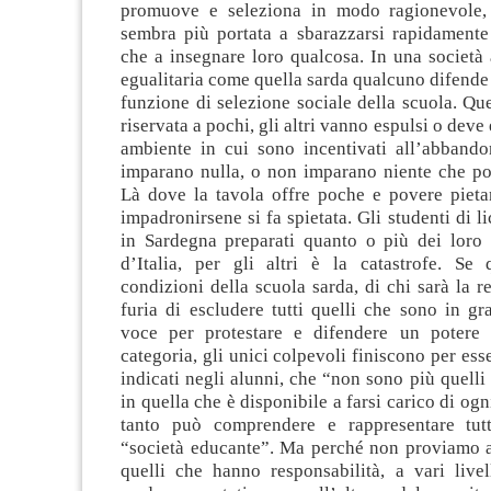
promuove e seleziona in modo ragionevole, 
sembra più portata a sbarazzarsi rapidamente 
che a insegnare loro qualcosa. In una società
egualitaria come quella sarda qualcuno difende a
funzione di selezione sociale della scuola. Qu
riservata a pochi, gli altri vanno espulsi o deve
ambiente in cui sono incentivati all’abband
imparano nulla, o non imparano niente che pos
Là dove la tavola offre poche e povere pietan
impadronirsene si fa spietata. Gli studenti di l
in Sardegna preparati quanto o più dei loro s
d’Italia, per gli altri è la catastrofe. Se
condizioni della scuola sarda, di chi sarà la r
furia di escludere tutti quelli che sono in gr
voce per protestare e difendere un potere 
categoria, gli unici colpevoli finiscono per ess
indicati negli alunni, che “non sono più quelli 
in quella che è disponibile a farsi carico di ogn
tanto può comprendere e rappresentare tutt
“società educante”. Ma perché non proviamo a 
quelli che hanno responsabilità, a vari livel