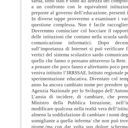
sarda, sono stati e sono all’altezza del compit
a un confronto con le equivalenti istituzio
preposte al governo dell’educazione, presenti i
In diverse tappe proveremo a esaminare i vari
questione complessa. Non è facile raccoglier
Dovremmo cominciare col bocciare il rapport
delle istituzioni che contano nella scuola sard
comunicazione informatici. Dopo dece
sull’importanza di Internet si può verificare 
vertici del sistema scolastico sardo comunica
quello che fanno o pensano attraverso la Rete
a pensare che poco fanno e altrettanto poco p
veniva istituito l’IRRSSAE, Istituto regionale pe
sperimentazione educativa. Diventato col te
anno ha ancora cambiato nome per prendere q
Agenzia Nazionale per lo Sviluppo dell’Autono
L’ansia di incidere, di cambiare, che pre
Ministro della Pubblica Istruzione, nell’i
modificare qualcosa nella realtà vera dell’istit
almeno la soddisfazione di cambiare i nomi degli
somigliante a quella inferma/ che non può trov
piume,/ma con dar volta suo dolore scherma