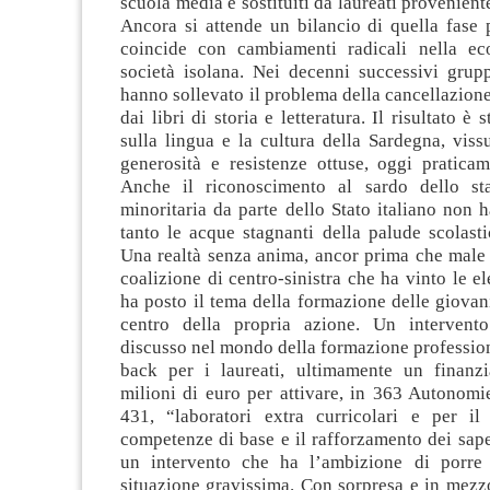
scuola media e sostituiti da laureati provenient
Ancora si attende un bilancio di quella fase 
coincide con cambiamenti radicali nella ec
società isolana. Nei decenni successivi grupp
hanno sollevato il problema della cancellazion
dai libri di storia e letteratura. Il risultato è 
sulla lingua e la cultura della Sardegna, vissu
generosità e resistenze ottuse, oggi praticam
Anche il riconoscimento al sardo dello sta
minoritaria da parte dello Stato italiano non h
tanto le acque stagnanti della palude scolast
Una realtà senza anima, ancor prima che male 
coalizione di centro-sinistra che ha vinto le el
ha posto il tema della formazione delle giovan
centro della propria azione. Un intervent
discusso nel mondo della formazione profession
back per i laureati, ultimamente un finanz
milioni di euro per attivare, in 363 Autonomi
431, “laboratori extra curricolari e per il
competenze di base e il rafforzamento dei sape
un intervento che ha l’ambizione di porre
situazione gravissima. Con sorpresa e in mezzo