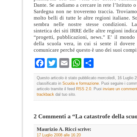
Dante. Se andiamo a cercare in rete l’Istituto o
Sardegna non ne troveremo traccia. Troviamo 
molto belli di tutte le altre regioni italiane. 
sembra nelle nostre stesse condizioni. La
sintetica dei siti IRRE delle altre regioni indic
“progetti, pubblicazioni, news.” E’ il mondo 
della scuola vera, in cui si sente il dovere 
comunicare perché questo è uno dei suoi compit
Facebook
Twitter
Email
WhatsApp
Condividi
Questo articolo è stato pubblicato mercoledì, 16 Luglio 2
classificato in
Scuola e formazione
. Puoi seguire i comm
articolo tramite il feed
RSS 2.0
. Puoi
inviare un commen
trackback
dal tuo sito.
2 Commenti a “La catastrofe della scu
Maurizio A. Ricci
scrive:
17 Luglio 2008 alle 16:20