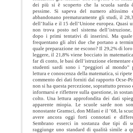
dei più si è scoperto che la scuola sarda 
pessime. Si sapeva del numero altissimo 
abbandonano prematuramente gli studi, il 28,3
dell’Italia e il 15 dell’Unione europea. Quasi u
non trova posto nel sistema dell’istruzione,
dopo i primi tentativi di inserirsi. Ma quale
frequentano gli altri due che portano a termin
quale preparazione ne escono? Il 29,2% di lor
leggere, il 21,8% viene bocciato in matematic
far di conto, le basi dell’istruzione elementare
studenti sardi sono i “peggiori al mondo” 
lettura e conoscenza della matematica, si ripete
commento dei dati forniti dal rapporto Ocse-P
non si ha questa percezione, soprattutto presso 
informarsi e riflettere sulla questione, in sosta
colto. Una lettura approfondita dei dati spie
apparente miopia. Le scuole sarde non sono
nonostante Gramsci, don Milani e il ’68, la scu
avere ancora oggi forti connotati e differ
Sembrano esserci in sostanza due tipi di s
raggiunge uno standard di qualità simile a qu