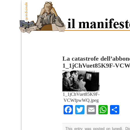
La catastrofe dell’abbo
1_1jChVuet85K9F-VC
1_1jChVuet85K9F-
VCWfpwWQ.jpeg
Facebook
Twitter
Email
What
Co
This entry was posted on lunedì, Di