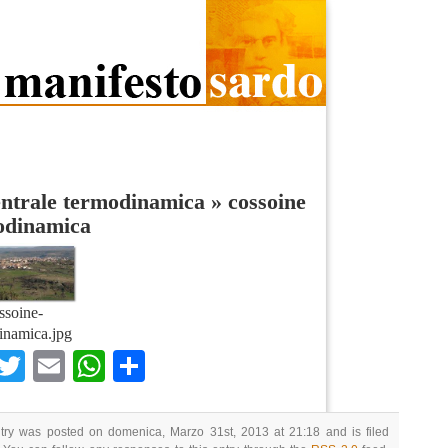
entrale termodinamica
»
cossoine
odinamica
ssoine-
inamica.jpg
Facebook
Twitter
Email
WhatsApp
Condividi
ntry was posted on domenica, Marzo 31st, 2013 at 21:18 and is filed