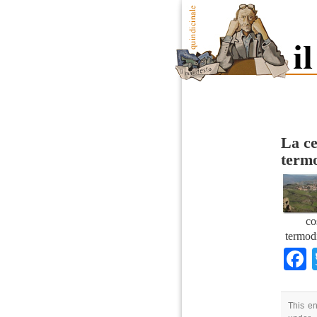
La c
term
co
termod
This e