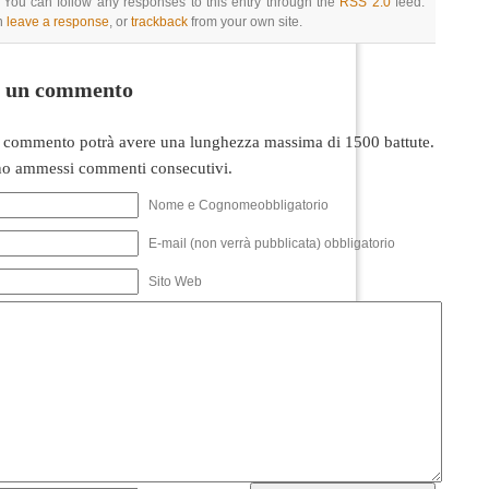
 You can follow any responses to this entry through the
RSS 2.0
feed.
n
leave a response
, or
trackback
from your own site.
i un commento
 commento potrà avere una lunghezza massima di 1500 battute.
o ammessi commenti consecutivi.
Nome e Cognomeobbligatorio
E-mail (non verrà pubblicata) obbligatorio
Sito Web