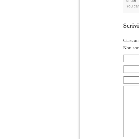
under .
You ca
Scriv
Ciascun
Non son