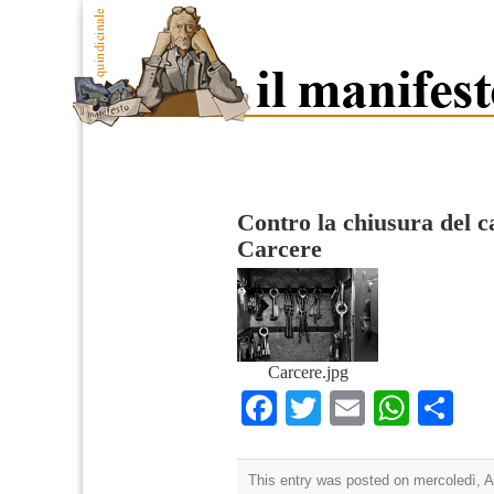
Contro la chiusura del ca
Carcere
Carcere.jpg
Facebook
Twitter
Email
What
Co
This entry was posted on mercoledì, Ap