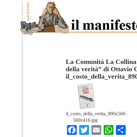
La Comunità La Collina 
della verità” di Ottavio 
il_costo_della_verita_8
il_costo_della_verita_890x560-
560x416.jpg
Facebook
Twitter
Email
What
Co