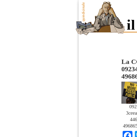
La CO
0923
4968
092
3ceea
446
496865