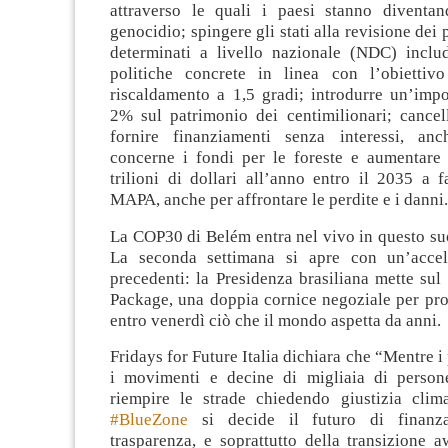
attraverso le quali i paesi stanno diventa
genocidio; spingere gli stati alla revisione dei 
determinati a livello nazionale (NDC) incl
politiche concrete in linea con l’obiettivo
riscaldamento a 1,5 gradi; introdurre un’imp
2% sul patrimonio dei centimilionari; cancell
fornire finanziamenti senza interessi, an
concerne i fondi per le foreste e aumentar
trilioni di dollari all’anno entro il 2035 a 
MAPA, anche per affrontare le perdite e i danni.
La COP30 di Belém entra nel vivo in questo su
La seconda settimana si apre con un’accel
precedenti: la Presidenza brasiliana mette sul
Package, una doppia cornice negoziale per pro
entro venerdì ciò che il mondo aspetta da anni.
Fridays for Future Italia dichiara che “Mentre i
i movimenti e decine di migliaia di person
riempire le strade chiedendo giustizia clima
#BlueZone
si decide il futuro di finanza
trasparenza, e soprattutto della transizione 