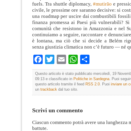
fuels. Tra shuttle diplomacy,
#mutirão
e pressio
civile, le prossime ore saranno decisive: si cos
una roadmap per uscire dai combustibili fossili?
finanza promessa ai Paesi più vulnerabili? Si
comunità che resistono in Amazzonia e nel S
continuiamo a seguire, raccontare e denunciar
è lontana, ma ciò che si decide a Belém rigu
senza giustizia climatica non c’è futuro — né qu
Facebook
Twitter
Email
WhatsApp
Condividi
Questo articolo è stato pubblicato mercoledì, 19 Novemb
09:13 e classificato in
Politiche in Sardegna
. Puoi segui
questo articolo tramite il feed
RSS 2.0
. Puoi
inviare un
un
trackback
dal tuo sito.
Scrivi un commento
Ciascun commento potrà avere una lunghezza 
battute.