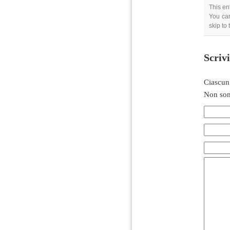
This en
You can
skip to
Scriv
Ciascun
Non son