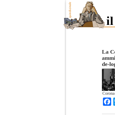
La Co
ammin
de-lo
Corona-