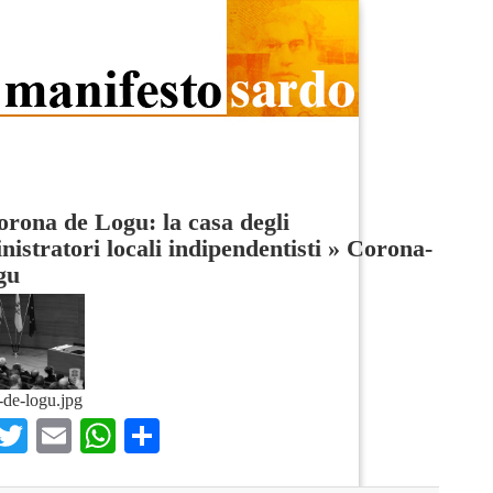
rona de Logu: la casa degli
istratori locali indipendentisti
»
Corona-
gu
de-logu.jpg
Facebook
Twitter
Email
WhatsApp
Condividi