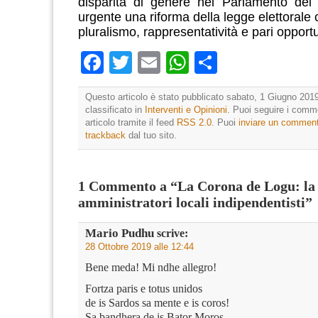
disparità di genere nel Parlamento dei 
urgente una riforma della legge elettorale
pluralismo, rappresentatività e pari opportu
Facebook
Twitter
Email
WhatsApp
Condividi
Questo articolo è stato pubblicato sabato, 1 Giugno 2019
classificato in
Interventi e Opinioni
. Puoi seguire i comm
articolo tramite il feed
RSS 2.0
. Puoi
inviare un commen
trackback
dal tuo sito.
1 Commento a “La Corona de Logu: la 
amministratori locali indipendentisti”
Mario Pudhu
scrive:
28 Ottobre 2019 alle 12:44
Bene meda! Mi ndhe allegro!
Fortza paris e totus unidos
de is Sardos sa mente e is coros!
Sa bandhera de is Bator Moros