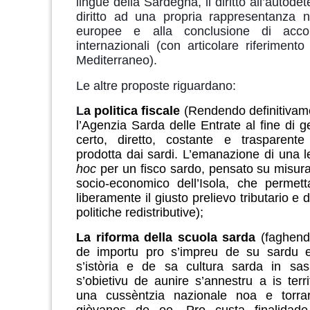
lingue della Sardegna, il diritto all’autodet
diritto ad una propria rappresentanza nel
europee e alla conclusione di acco
internazionali (con articolare riferimento
Mediterraneo).
Le altre proposte riguardano:
L
a politica fiscale
(Rendendo definitivam
l’Agenzia Sarda delle Entrate al fine di g
certo, diretto, costante e trasparente
prodotta dai sardi. L’emanazione di una 
hoc
per un fisco sardo, pensato su misura
socio-economico dell’Isola, che permett
liberamente il giusto prelievo tributario e d
politiche redistributive);
La riforma della scuola sarda
(faghende
de importu pro s’impreu de su sardu 
s’istòria e de sa cultura sarda in sas
s’obietivu de aunire s’annestru a is terri
una cussèntzia nazionale noa e torra