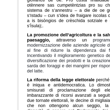
giòvanos de oe. Pro custa finalidade
otènnere sas cumpetèntzias pro su ch
sistema de s’annestru – a die de oe 
s’Istadu – cun s’idea de fraigare iscolas 
a is bisòngios de crèschida sotziale e 
s’Ìsula);.
La promozione dell’agricoltura e la sal
paesaggio,
attraverso un
progra
modernizzazione delle aziende agricole 
al fine di ridurre la dipendenza dai fa
Incentivando il miglioramento genetico deg
diversificazione dei prodotti e la creazione
sarda dei foraggi e dei mangimi per rispon
del latte.
La riforma della legge elettorale
perché 
è iniqua e antidemocratica. Lo dimos
smisurati di proclamazione degli ele
imbarazzante di ricorsi avanzati a seguit
due tornate elettorali, le decine di migliai
che non ottengono alcun seggio, la 