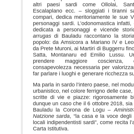
altri paesi sardi come Ollolai, Sant
Escalaplano ecc. – sloggiati i tiranni 
compari, dedica meritoriamente le sue V
personaggi sardi.
L’odonomastica infatti,
dedicata a personaggi e vicende stor
arrugas
di Bauladu raccontano la storia
popolo: da Amsicora a Mariano IV e Leo
da Prete Muroni, ai Martiri di Buggerru fi
Satta, Montanaru ed Emilio Lussu. Un
prendere maggiore coscienza, 
consapevolezza necessaria per valorizzar
far parlare i luoghi e generare ricchezza sul
Ma parla in sardo l’intero paese, nel modu
urbanistico, nel colore ferrigno delle case, 
scritte di vie e piazze: rigorosamente b
dunque un caso che il 6 ottobre 2018, sia 
Bauladu la Corona de Logu –
Aminist
Natzione sarda
, “
la casa e la voce degli 
locali indipendentisti sardi”, come recita l’
Carta Istitutiva.