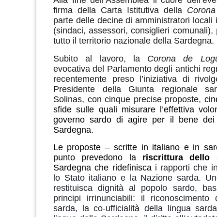
Alla fine dell’Assemblea il cuore dell’eve
firma della Carta Istitutiva della
Corona
parte delle decine di amministratori locali 
(sindaci, assessori, consiglieri comunali),
tutto il territorio nazionale della Sardegna.
Subito al lavoro, la
Corona de Log
evocativa del Parlamento degli antichi regn
recentemente preso l’iniziativa di rivol
Presidente della Giunta regionale sar
Solinas, con cinque precise proposte,
cin
sfide sulle quali misurare l’effettiva vol
governo sardo di agire
per il bene dei
Sardegna
.
Le proposte – scritte in italiano e in sa
punto prevedono la
riscrittura dello
Sardegna che ridefinisca
i rapporti che i
lo Stato italiano e la Nazione sarda.
Un
restituisca dignità al popolo sardo, ba
principi irrinunciabili: il riconoscimento
sarda, la co-ufficialità della lingua sard