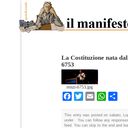
La Costituzione nata da
6753
renzi-6753.jpg
Facebook
Twitter
Email
What
Co
This entry was posted on sabato, Lug
under . You can follow any responses
feed. You can skip to the end and lea