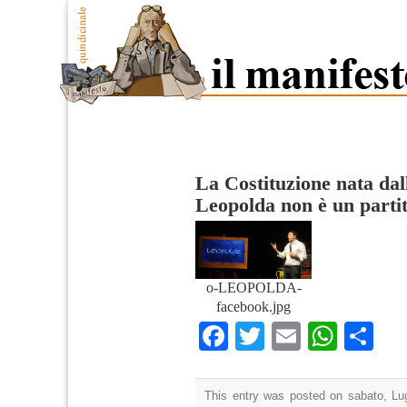
La Costituzione nata da
Leopolda non è un partit
o-LEOPOLDA-
facebook.jpg
Facebook
Twitter
Email
What
Co
This entry was posted on sabato, Lug