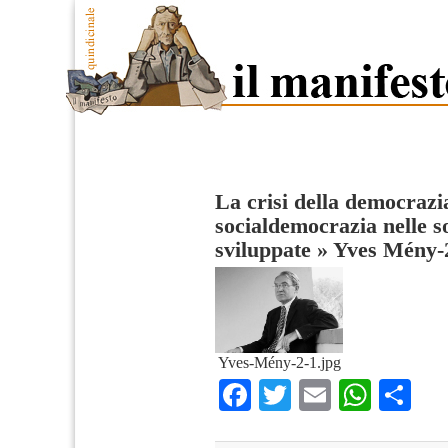
La crisi della democrazia
socialdemocrazia nelle 
sviluppate
»
Yves Mény-2
Yves-Mény-2-1.jpg
Facebook
Twitter
Email
What
Co