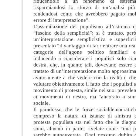
riducendolo a un fenomeno di estrema
risparmiandosi lo sforzo di un’analisi più
rendendosi conto che avrebbero pagato mol
errore di interpretazione”.
L’assimilazione del populismo all’estrema d
“fascino della semplicità”; si è trattato, pe
un’interpretazione semplicistica e superfic
presentato “il vantaggio di far rientrare una re
categorie dell’agone politico familiari e 
inducendo a considerare i populisti solo com
destra, che, in quanto tali, dovevano essere 
trattato di un’interpretazione molto approssim
avuto niente a che vedere con la realtà e ch
valutare obiettivamente il fatto che i populisti
movimento di protesta, simile nei suoi prevalen
ai movimenti di destra, ma “ancorato a sini
sociale.
Il paradosso che le forze socialdemocratic
compreso la natura di istanze di sinistra 
protesta populista sta nel fatto che le diagno
sono, almeno in parte, rivelate come “una p
sarebbe autoavverata. Oggi nessuno dubita 