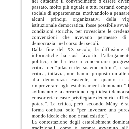
nel cittadino il convincimento d’essere diven
passato, molto più uguale a tutti restanti compo
sociale di appartenenza, motivandolo a pensare
alcuni principi organizzativi della vig
istituzionale democratica, fosse possibile avval
condizioni storiche, per rovesciare le creden
convenzioni che avevano permesso di 
democrazia” nel corso dei secoli.
Dalla fine del XX secolo, la diffusione de
informatiche ha così favorito l’allargament
politico, che ha teso a concentrarsi progres
critica dei “pilastri dei sistemi politici”; i so
critica, tuttavia, non hanno proposto un’alter
alla democrazia esistente, in quanto si s
rimproverare agli establishment dominanti “il
svilimento e la corruzione degli ideali democrat
consorterie e caste privilegiate detentrici uffici
potere”. La critica, però, secondo Mény, è st
forma confusa, solo “per invocare una pure
mondo ideale che non è mai esistito”.
La contestazione degli establishment dominant
tradizionali, come è sempre avvenuto all’