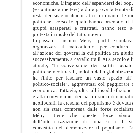
economiche. L’impatto dell’espandersi del pop
(e continua a mettere) a dura prova la tenuta d
resta dei sistemi democratici, in quanto le n
politiche, verso le quali hanno orientato il 
gruppi esasperati e frustrati, hanno teso 
protesta in modo del tutto nuovo.
In passato – sostiene Mény – partiti e sindaca
organizzare il malcontento, per condurre 
all’azione dei governi la cui politica era giudi
successivamente, a cavallo tra il XIX secolo e l
attuale, “la conversione dei partiti sociald
politiche neoliberali, indotta dalla globalizzaz
ha finito per lasciare un vasto spazio all’
politico-sociale”, aggravatasi col peggiorare 
economica. Tuttavia, oltre all’insoddisfazione 
e alla conversione dei partiti socialdemocratic
neoliberali, la crescita del populismo è dovuta 
non sia stata compresa dalle forze socialist
Mény ritiene che queste forze siano 
dell’interiorizzazione di “una sorta di se
consistita nel demonizzare il populismo, “