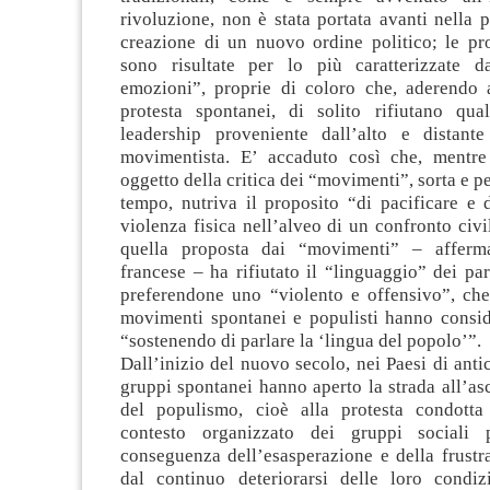
rivoluzione, non è stata portata avanti nella p
creazione di un nuovo ordine politico; le pr
sono risultate per lo più caratterizzate d
emozioni”, proprie di coloro che, aderendo
protesta spontanei, di solito rifiutano qua
leadership proveniente dall’alto e distante
movimentista. E’ accaduto così che, mentre
oggetto della critica dei “movimenti”, sorta e p
tempo, nutriva il proposito “di pacificare e 
violenza fisica nell’alveo di un confronto civil
quella proposta dai “movimenti” – afferma
francese – ha rifiutato il “linguaggio” dei part
preferendone uno “violento e offensivo”, che 
movimenti spontanei e populisti hanno conside
“sostenendo di parlare la ‘lingua del popolo’”.
Dall’inizio del nuovo secolo, nei Paesi di anti
gruppi spontanei hanno aperto la strada all’asce
del populismo, cioè alla protesta condotta
contesto organizzato dei gruppi sociali 
conseguenza dell’esasperazione e della frustr
dal continuo deteriorarsi delle loro condiz