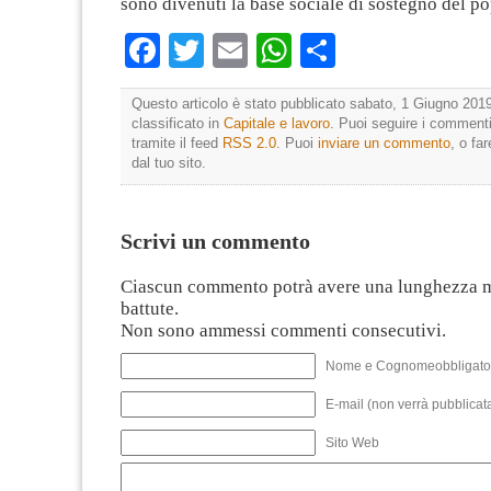
sono divenuti la base sociale di sostegno del p
Facebook
Twitter
Email
WhatsApp
Condividi
Questo articolo è stato pubblicato sabato, 1 Giugno 2019
classificato in
Capitale e lavoro
. Puoi seguire i commenti
tramite il feed
RSS 2.0
. Puoi
inviare un commento
, o fa
dal tuo sito.
Scrivi un commento
Ciascun commento potrà avere una lunghezza 
battute.
Non sono ammessi commenti consecutivi.
Nome e Cognomeobbligato
E-mail (non verrà pubblicata
Sito Web