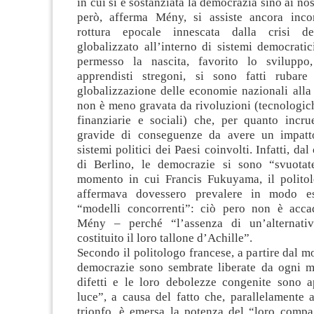
in cui si è sostanziata la democrazia sino ai nos
però, afferma Mény, si assiste ancora inco
rottura epocale innescata dalla crisi de
globalizzato all’interno di sistemi democrati
permesso la nascita, favorito lo svilupp
apprendisti stregoni, si sono fatti rubare
globalizzazione delle economie nazionali alla 
non è meno gravata da rivoluzioni (tecnologic
finanziarie e sociali) che, per quanto incru
gravide di conseguenze da avere un impatt
sistemi politici dei Paesi coinvolti. Infatti, da
di Berlino, le democrazie si sono “svuotat
momento in cui Francis Fukuyama, il polito
affermava dovessero prevalere in modo es
“modelli concorrenti”: ciò pero non è acca
Mény – perché “l’assenza di un’alternativ
costituito il loro tallone d’Achille”.
Secondo il politologo francese, a partire dal m
democrazie sono sembrate liberate da ogni mi
difetti e le loro debolezze congenite sono a
luce”, a causa del fatto che, parallelamente 
trionfo, è emersa la potenza del “loro compa