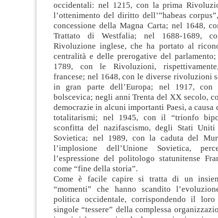
occidentali: nel 1215, con la prima Rivoluzi
l’ottenimento del diritto dell’”habeas corpus”
concessione della Magna Carta; nel 1648, con
Trattato di Westfalia; nel 1688-1689, c
Rivoluzione inglese, che ha portato al ricon
centralità e delle prerogative del parlamento
1789, con le Rivoluzioni, rispettivament
francese; nel 1648, con le diverse rivoluzioni s
in gran parte dell’Europa; nel 1917, con 
bolscevica; negli anni Trenta del XX secolo, con
democrazie in alcuni importanti Paesi, a causa 
totalitarismi; nel 1945, con il “trionfo bip
sconfitta del nazifascismo, degli Stati Uniti
Sovietica; nel 1989, con la caduta del Mur
l’implosione dell’Unione Sovietica, perc
l’espressione del politologo statunitense Fr
come “fine della storia”.
Come è facile capire si tratta di un insie
“momenti” che hanno scandito l’evoluzione
politica occidentale, corrispondendo il lor
singole “tessere” della complessa organizzazio