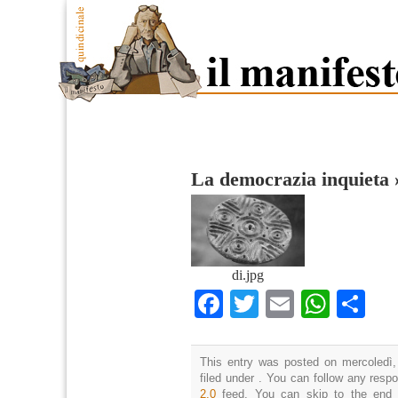
La democrazia inquieta
di.jpg
Facebook
Twitter
Email
What
Co
This entry was posted on mercoledì,
filed under . You can follow any resp
2.0
feed. You can skip to the end 