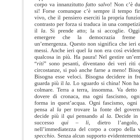
corpo va innanzitutto
fatto salvo
! Non c’è d
si! Forse comunque c’è sempre il tempo fin
vivo, che il pensiero eserciti la propria funzi
contrasto per forza si traduca in una competiz
il
la
. Si prende atto; la si accoglie. Ogg
emergere che la democrazia freme nel
un’emergenza. Questo non significa che ieri
messi. Anche ieri quel
la
non era così eviden
qualcosa in più. Ha paura! Nel gestire un’em
“
riti
” sono pesanti, diventano dei veri riti d
circostanze, si può anche farne a meno! Bisog
Bisogna esse veloci. Bisogna decidere in fr
guarda più il
la.
Lo sguardo si china!
Non ha 
colmare
.
Terra a terra, insomma. Va detto 
dovere di cronaca, ma ogni fascismo, ogn
forma in quest’acqua. Ogni fascismo, ogni
pensa al
la
per trovare la fonte del gover
decide più il
qui
pensando al
la
. Decide in 
successo
qui
–
li
, dietro l’angolo
nell’immediatezza del corpo a corpo della 
specchio
. Senza alcun supporto evidentemente