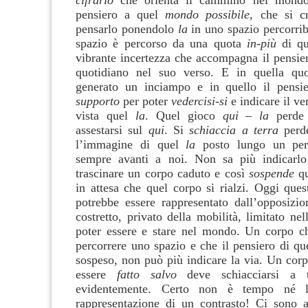
cifrario
che orienta il cammino nel mondo
pensiero a quel
mondo possibile
, che si cr
pensarlo ponendolo
la
in uno spazio percorrib
spazio è percorso da una quota
in-più
di qu
vibrante incertezza che accompagna il pensi
quotidiano nel suo verso. E in quella q
generato un inciampo e in quello il pensie
supporto
per poter
vedercisi-si
e indicare il ve
vista quel
la
. Quel gioco
qui – la
perde
assestarsi sul
qui
. Si
schiaccia a terra
perde
l’immagine di quel
la
posto lungo un pere
sempre avanti a noi. Non sa più indicarl
trascinare un corpo caduto e così
sospende
q
in attesa che quel corpo si rialzi. Oggi ques
potrebbe essere rappresentato dall’opposizi
costretto, privato della mobilità, limitato ne
poter essere e stare nel mondo. Un corpo c
percorrere uno spazio e che il pensiero di q
sospeso, non può più indicare la via. Un corp
essere
fatto salvo
deve schiacciarsi a 
evidentemente. Certo non è tempo né 
rappresentazione di un contrasto! Ci sono alt