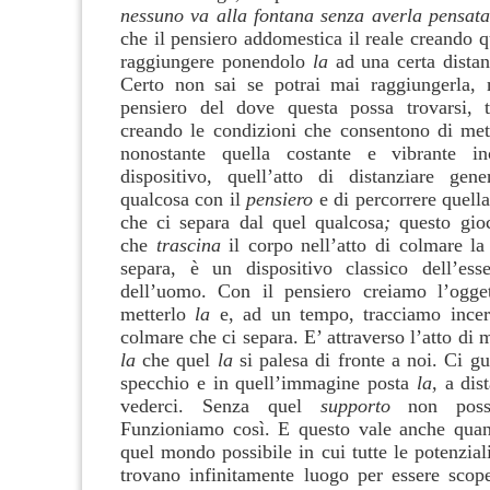
nessuno va alla fontana senza averla pensat
che il pensiero addomestica il reale creando 
raggiungere ponendolo
la
ad una certa distan
Certo non sai se potrai mai raggiungerla, 
pensiero del dove questa possa trovarsi, t
creando le condizioni che consentono di mett
nonostante quella costante e vibrante in
dispositivo, quell’atto di distanziare gen
qualcosa con il
pensiero
e di percorrere quella
che ci separa dal quel qualcosa
;
questo gio
che
trascina
il corpo nell’atto di colmare la
separa, è un dispositivo classico dell’es
dell’uomo. Con il pensiero creiamo l’ogget
metterlo
la
e, ad un tempo, tracciamo incer
colmare che ci separa. E’ attraverso l’atto di 
la
che quel
la
si palesa di fronte a noi. Ci g
specchio e in quell’immagine posta
la,
a dist
vederci. Senza quel
supporto
non possi
Funzioniamo così. E questo vale anche qua
quel mondo possibile in cui tutte le potenzial
trovano infinitamente luogo per essere scope