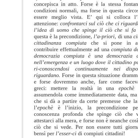
concepisca in atto. Forse è la stessa fonta
condizioni normali, ma forse in questa circo
essere meglio vista. E’ qui si colloca l’
attenzione:
confrontarci sul ciò che ci rigua
l’idea di uomo che spinge il ciò che si fa
questa è la precondizione,
l’a-priori
, di una
ci
cittadinanza compiuta
che si pone in at
contribuire effettualmente ad una
compiuta d
democrazia compiuta è una democrazia 
nell’emergenza e un luogo dove il cittadino p
ri-conoscendosi continuamente nei dispo
riguardano.
Forse in questa situazione dram
e forse dovremmo anche, fare come faceva
greci: mettere la realtà in una
epochè
e
assumendola come immediatamente data, ma
che si dà a partire da certe premesse che la 
l’
epochè
è l’inizio, la precondizione pe
conoscenza profonda che spinge ciò che 
attestarci alla mera, e forse non è neanche così
ciò che si vede. Per non essere tutti giorn
bensì per
l’esser-ci
di compiuti cittadini!