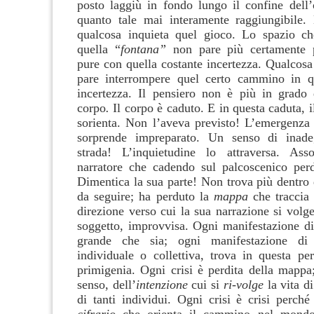
posto laggiù in fondo lungo il confine dell’
quanto tale mai interamente raggiungibile.
qualcosa inquieta quel gioco. Lo spazio ch
quella “
fontana”
non pare più certamente pe
pure con quella costante incertezza. Qualcosa
pare interrompere quel certo cammino in qu
incertezza. Il pensiero non è più in grado d
corpo
.
Il corpo è caduto. E in questa caduta, i
sorienta. Non l’aveva previsto! L’emergenza 
sorprende impreparato. Un senso di inade
strada! L’inquietudine lo attraversa. As
narratore che cadendo sul palcoscenico per
Dimentica la sua parte! Non trova più dentro 
da seguire; ha perduto la
mappa
che traccia
direzione verso cui la sua narrazione si volge
soggetto, improvvisa. Ogni manifestazione di 
grande che sia; ogni manifestazione di 
individuale o collettiva, trova in questa per
primigenia. Ogni crisi è perdita della mappa;
senso, dell’
intenzione
cui si
ri-volge
la vita d
di tanti individui. Ogni crisi è crisi perché