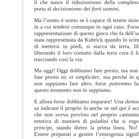
li che nasce il riduzionismo della compless
porta al
decisionismo
dei
forti uomini
.
Ma l’uomo è uomo se è capace di tenere insi
la
a cui tendere comunque in ogni caso. Forse 
rappresentazione di questo gioco che fa dell
stata rappresentata da Kubrick quando lo scim
di mettersi in piedi, si stacca da terra, l
liberando il loro contatto dalla terra crea il
l
tracciando così la via
.
Ma oggi! Oggi dobbiamo fare presto, ma non
fare presto
sic et simpliciter
, ma perché in 
non
sappiamo
fare altro, forse
potremmo
far
questo momento
non lo sappiamo
.
E allora forse dobbiamo imparare! Una
democ
sa indicare il proprio
la
anche se nel
qui
è acc
che non aveva previsto nel proprio cammin
retorica di maniera di paladini che si erg
principi
, stando dietro la prima linea. No!
Essere preparati a gestire l’emergenza signi