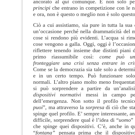
ancorato al
qui
comunque. E non solo per
principi
che entrano in competizione con le ne
e ora, non è questo o meglio non è solo questo
Ciò a cui assistiamo, sia pure in tutta la sua
un’occasione perché nella drammaticità del
cose si rendono più evidenti. L’acqua si rim
cose vengono a galla. Oggi, oggi è l’occasion
riflettere tenendo insieme due distinti piani d
primo riassumibile così:
come può un
fronteggiare una crisi senza entrare in cri
Come se la democrazia sia tale solo a determi
e in un certo tempo. Può funzionare solo
normali. L’altro piano molto meno frequentat
si può sorprendere a partire da un’anali
dispositivi normativi
messi in campo per
dell’emergenza. Non sotto il profilo tecni
puoi
”, ma attraverso la
sorpresa
di ciò che sta
spinge quel profilo. E’ sempre interessante, an
difficile, sorprendere qual è l’idea di “
uomo
” 
che spinge quei dispositivi. C’è, anche in q
“
fontana”
pensata prima che il dispositiv