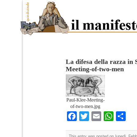
La difesa della razza in
Meeting-of-two-men
Paul-Klee-Meeting-
of-two-men.jpg
Facebook
Twitter
Email
What
Co
This entry was posted on lunedì, Febbr