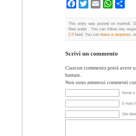
Facebook
Twitter
Email
What
Co
This entry was posted on martedì, D
filed under . You can follow any resp
2.0
feed. You can
leave a response
, o
Scrivi un commento
Ciascun commento potrà avere u
battute.
Non sono ammessi commenti con
Nome e 
E-mail (
Sito We