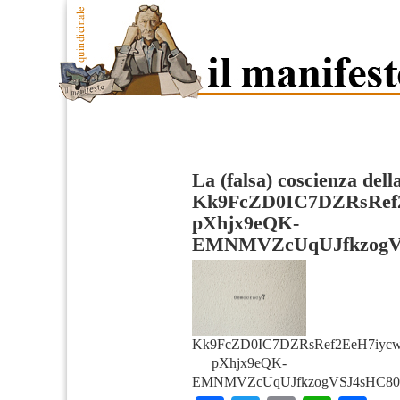
La (falsa) coscienza del
Kk9FcZD0IC7DZRsRef
pXhjx9eQK-
EMNMVZcUqUJfkzogV
Kk9FcZD0IC7DZRsRef2EeH7iy
pXhjx9eQK-
EMNMVZcUqUJfkzogVSJ4sHC804