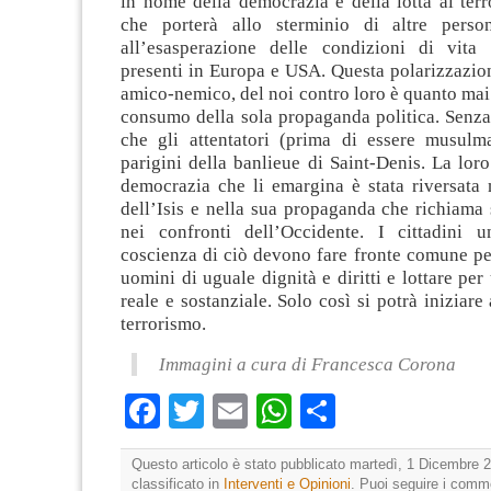
in nome della democrazia e della lotta al ter
che porterà allo sterminio di altre perso
all’esasperazione delle condizioni di vita
presenti in Europa e USA. Questa polarizzazio
amico-nemico, del noi contro loro è quanto mai 
consumo della sola propaganda politica. Senza 
che gli attentatori (prima di essere musulma
parigini della banlieue di Saint-Denis. La lor
democrazia che li emargina è stata riversata n
dell’Isis e nella sua propaganda che richiama 
nei confronti dell’Occidente. I cittadini 
coscienza di ciò devono fare fronte comune pe
uomini di uguale dignità e diritti e lottare pe
reale e sostanziale. Solo così si potrà iniziare
terrorismo.
Immagini a cura di Francesca Corona
Facebook
Twitter
Email
WhatsApp
Condividi
Questo articolo è stato pubblicato martedì, 1 Dicembre 2
classificato in
Interventi e Opinioni
. Puoi seguire i comm