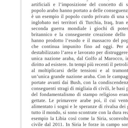
artificiali e l’imposizione del concetto di s
popolo arabo hanno portato a delle conseguenz
è un esempio il popolo curdo privato di una 
inglobato nei territori di Turchia, Iraq, Iran 
seconda guerra mondiale i giochi di pote
britannico e la conseguente creazione dello s
hanno prodotto l’esodo e il massacro del pop
che continua impunito fino ad oggi. Per a
destabilizzato l’area e lavorato per distruggere
unica nazione araba, dal Golfo al Marocco, 
diritto ad esistere. In tempi più recenti il petrol
al moltiplicarsi delle tensioni e al tramo
un’unica grande nazione araba. Con le campag
portate avanti dai Bush, con la condiscendenz
conseguenti stragi di migliaia di civili, le basi p
del fondamentalismo di stampo religioso eran
gettate. Le primavere arabe poi, il cui vent
alimentato i sogni e le speranze di rivalsa dei 
tutto il mondo, si sono scontrate con la dura re
esempio la Libia così come la Siria, sconvolt
civile dal 2011. In Siria le forze in campo s