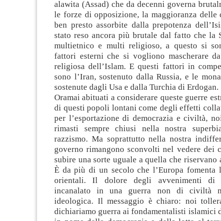
alawita (Assad) che da decenni governa brutal
le forze di opposizione, la maggioranza delle 
ben presto assorbite dalla prepotenza dell’Is
stato reso ancora più brutale dal fatto che la 
multietnico e multi religioso, a questo si so
fattori esterni che si vogliono mascherare da
religiosa dell’Islam. E questi fattori in compe
sono l’Iran, sostenuto dalla Russia, e le mon
sostenute dagli Usa e dalla Turchia di Erdogan.
Oramai abituati a considerare queste guerre est
di questi popoli lontani come degli effetti collat
per l’esportazione di democrazia e civiltà, n
rimasti sempre chiusi nella nostra superbi
razzismo. Ma soprattutto nella nostra indiffe
governo rimangono sconvolti nel vedere dei ci
subire una sorte uguale a quella che riservano a
È da più di un secolo che l’Europa fomenta 
orientali. Il dolore degli avvenimenti di 
incanalato in una guerra non di civiltà 
ideologica. Il messaggio è chiaro: noi toller
dichiariamo guerra ai fondamentalisti islamici d