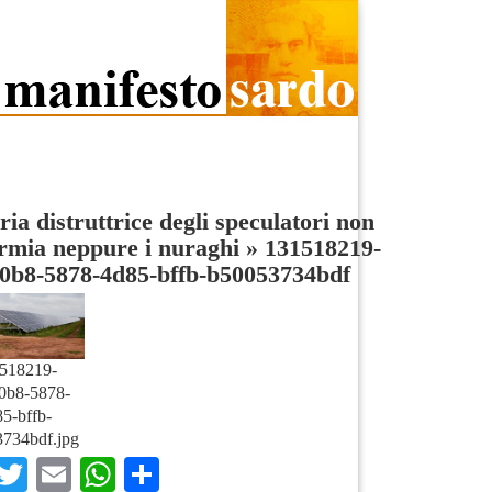
ria distruttrice degli speculatori non
rmia neppure i nuraghi
»
131518219-
60b8-5878-4d85-bffb-b50053734bdf
518219-
0b8-5878-
5-bffb-
734bdf.jpg
Facebook
Twitter
Email
WhatsApp
Condividi