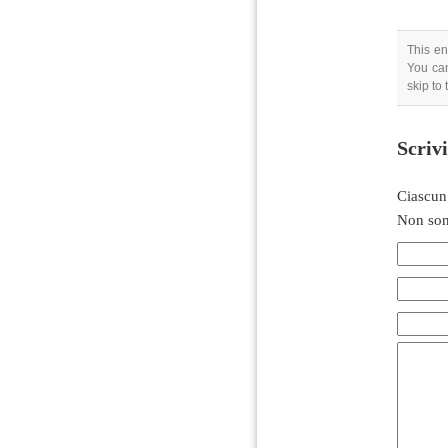
This en
You can
skip to
Scriv
Ciascun
Non son