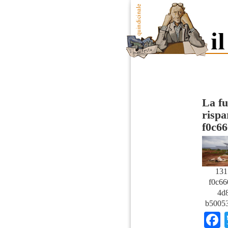
La fu
rispa
f0c6
131
f0c66
4d8
b50053