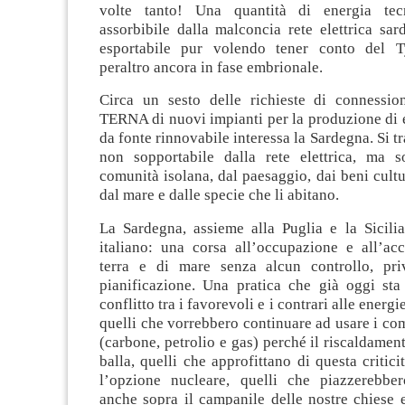
volte tanto! Una quantità di energia te
assorbibile dalla malconcia rete elettrica sa
esportabile pur volendo tener conto del T
peraltro ancora in fase embrionale.
Circa un sesto delle richieste di connessio
TERNA di nuovi impianti per la produzione di e
da fonte rinnovabile interessa la Sardegna. Si tr
non sopportabile dalla rete elettrica, ma so
comunità isolana, dal paesaggio, dai beni cultur
dal mare e dalle specie che li abitano.
La Sardegna, assieme alla Puglia e la Sicilia
italiano: una corsa all’occupazione e all’ac
terra e di mare senza alcun controllo, pri
pianificazione. Una pratica che già oggi sta
conflitto tra i favorevoli e i contrari alle energi
quelli che vorrebbero continuare ad usare i comb
(carbone, petrolio e gas) perché il riscaldamen
balla, quelli che approfittano di questa critici
l’opzione nucleare, quelli che piazzerebbe
anche sopra il campanile delle nostre chiese e