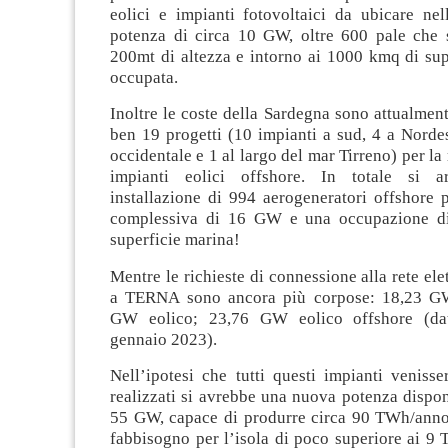
eolici e impianti fotovoltaici da ubicare nel
potenza di circa 10 GW, oltre 600 pale che
200mt di altezza e intorno ai 1000 kmq di sup
occupata.
Inoltre le coste della Sardegna sono attualment
ben 19 progetti (10 impianti a sud, 4 a Nordes
occidentale e 1 al largo del mar Tirreno) per la
impianti eolici offshore. In totale si ar
installazione di 994 aerogeneratori offshore 
complessiva di 16 GW e una occupazione d
superficie marina!
Mentre le richieste di connessione alla rete ele
a TERNA sono ancora più corpose: 18,23 GW
GW eolico; 23,76 GW eolico offshore (dat
gennaio 2023).
Nell’ipotesi che tutti questi impianti venisse
realizzati si avrebbe una nuova potenza dispo
55 GW, capace di produrre circa 90 TWh/anno,
fabbisogno per l’isola di poco superiore ai 9