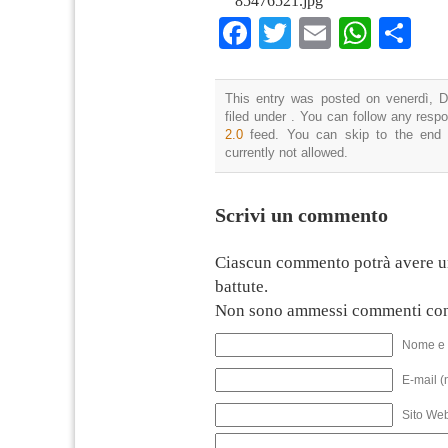
85476521.jpg
Facebook
Twitter
Email
What
Co
This entry was posted on venerdì, D
filed under . You can follow any resp
2.0
feed. You can skip to the end 
currently not allowed.
Scrivi un commento
Ciascun commento potrà avere u
battute.
Non sono ammessi commenti con
Nome e 
E-mail (
Sito We