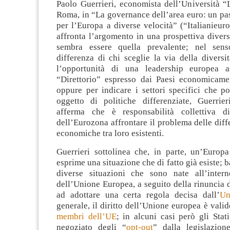
Paolo Guerrieri, economista dell’Università “
Roma, in “La governance dell’area euro: un pa
per l’Europa a diverse velocità” (“Italianieuro
affronta l’argomento in una prospettiva diver
sembra essere quella prevalente; nel sens
differenza di chi sceglie la via della diversi
l’opportunità di una leadership europea 
“Direttorio” espresso dai Paesi economicamen
oppure per indicare i settori specifici che p
oggetto di politiche differenziate, Guerrieri
afferma che è responsabilità collettiva di
dell’Eurozona affrontare il problema delle diffe
economiche tra loro esistenti.
Guerrieri sottolinea che, in parte, un’Europa
esprime una situazione che di fatto già esiste; b
diverse situazioni che sono nate all’inter
dell’Unione Europea, a seguito della rinuncia 
ad adottare una certa regola decisa dall’
Un
generale, il diritto dell’Unione europea è valido
membri dell’UE
; in alcuni casi però gli Sta
negoziato degli “
opt-out
” dalla legislazione