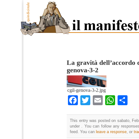
La gravità dell’accordo 
genova-3-2
cgil-genova-3-2.jpg
Facebook
Twitter
Email
What
Co
This entry was posted on sabato, Febb
under . You can follow any responses
feed. You can
leave a response
, or
tr